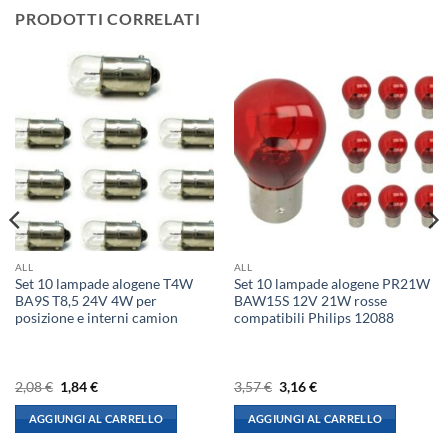
PRODOTTI CORRELATI
ALL
ALL
Set 10 lampade alogene T4W
Set 10 lampade alogene PR21W
BA9S T8,5 24V 4W per
BAW15S 12V 21W rosse
posizione e interni camion
compatibili Philips 12088
Il
Il
Il
Il
2,08
€
1,84
€
3,57
€
3,16
€
prezzo
prezzo
prezzo
prezzo
originale
attuale
originale
attuale
AGGIUNGI AL CARRELLO
AGGIUNGI AL CARRELLO
era:
è:
era:
è:
2,08 €.
1,84 €.
3,57 €.
3,16 €.