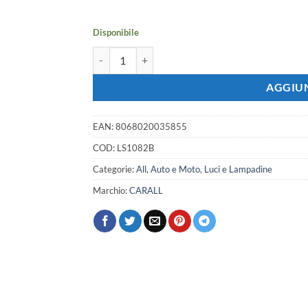
era:
è:
9,91 €.
8,77 €.
Disponibile
Lampadina Led Canbus T10 W5W 15 Smd 4014 Color
AGGIUN
EAN:
8068020035855
COD:
LS1082B
Categorie:
All
,
Auto e Moto
,
Luci e Lampadine
Marchio:
CARALL