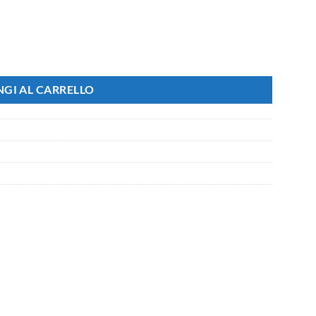
e Blue No Errore Check Luci 12V Senza Polarita quantità
GI AL CARRELLO