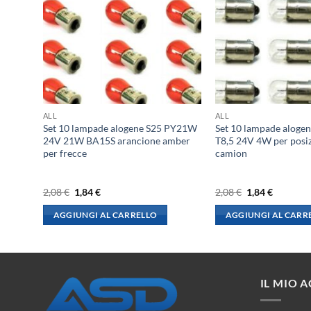
ALL
ALL
1,5W
Set 10 lampade alogene S25 PY21W
Set 10 lampade alog
Freddo
24V 21W BA15S arancione amber
T8,5 24V 4W per posiz
rico
per frecce
camion
li,
0lm
Il
Il
Il
Il
2,08
€
1,84
€
2,08
€
1,84
€
prezzo
prezzo
prezzo
prezzo
originale
attuale
originale
attuale
AGGIUNGI AL CARRELLO
AGGIUNGI AL CARR
era:
è:
era:
è:
2,08 €.
1,84 €.
2,08 €.
1,84 €.
IL MIO 