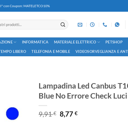
RICI" con Coupon: MATELETCO10%
AZIONE
INFORMATICA
MATERIALE ELETTRICO
PETSHOP
TEMPO LIBERO
TELEFONIA E MOBILE
VIDEOSORVEGLIANZA E AN
Lampadina Led Canbus T
Blue No Errore Check Luci
Il
Il
9,91
8,77
€
€
prezzo
prezzo
originale
attuale