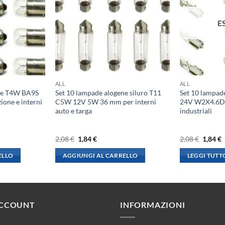
E
ALL
ALL
ene T4W BA9S
Set 10 lampade alogene siluro T11
Set 10 lampad
ione e interni
C5W 12V 5W 36 mm per interni
24V W2X4.6D p
auto e targa
industriali
Il
Il
Il
I
2,08
€
1,84
€
2,08
€
1,84
€
prezzo
prezzo
prezzo
p
originale
attuale
origina
a
ELLO
AGGIUNGI AL CARRELLO
LEGGI TUTT
era:
è:
era:
è
2,08 €.
1,84 €.
2,08 €.
1
ACCOUNT
INFORMAZIONI