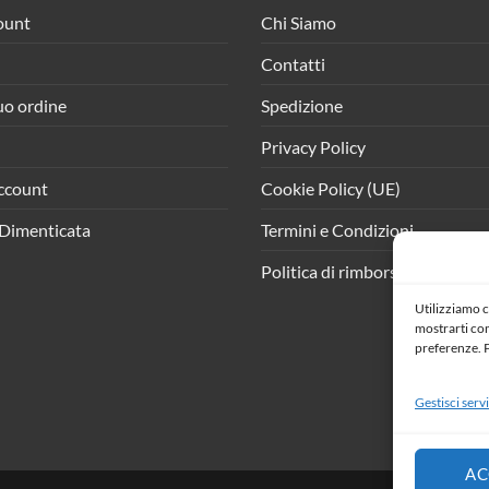
ount
Chi Siamo
Contatti
tuo ordine
Spedizione
Privacy Policy
ccount
Cookie Policy (UE)
Dimenticata
Termini e Condizioni
Politica di rimborso e resi
Utilizziamo c
mostrarti cont
preferenze. P
Gestisci servi
AC