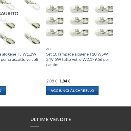
SAURITO
ALL
e alogene T5 W1,2W
Set 10 lampade alogene T10 W5W
er cruscotto veicoli
24V 5W tutto vetro W2,1×9,5d per
camion
l
Il
Il
2,08
€
1,84
€
rezzo
prezzo
prezzo
le
ttuale
originale
attuale
O
AGGIUNGI AL CARRELLO
:
era:
è:
,84 €.
2,08 €.
1,84 €.
ULTIME VENDITE