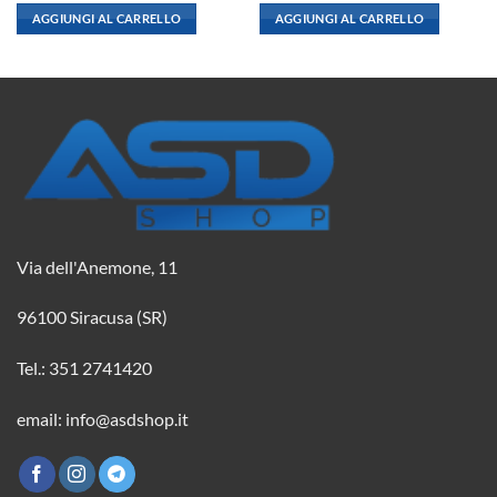
originale
attuale
originale
attuale
AGGIUNGI AL CARRELLO
AGGIUNGI AL CARRELLO
era:
è:
era:
è:
2,08 €.
1,84 €.
2,08 €.
1,84 €.
Via dell'Anemone, 11
96100 Siracusa (SR)
Tel.: 351 2741420
email: info@asdshop.it