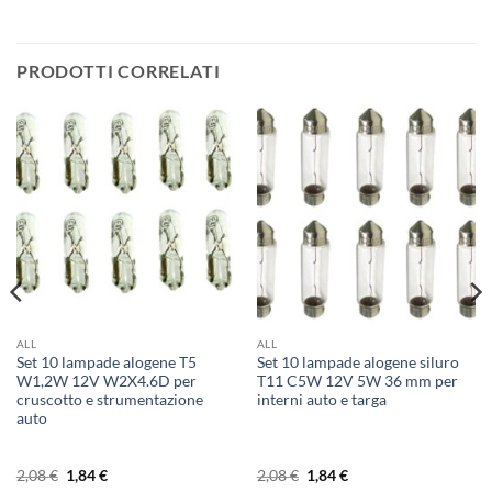
PRODOTTI CORRELATI
ALL
ALL
Set 10 lampade alogene T5
Set 10 lampade alogene siluro
W1,2W 12V W2X4.6D per
T11 C5W 12V 5W 36 mm per
cruscotto e strumentazione
interni auto e targa
auto
Il
Il
Il
Il
2,08
€
1,84
€
2,08
€
1,84
€
prezzo
prezzo
prezzo
prezzo