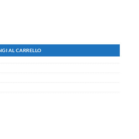
D120X155mm, Disponibili 3000K 4200K 6500K (Bianco Freddo 6500K
GI AL CARRELLO