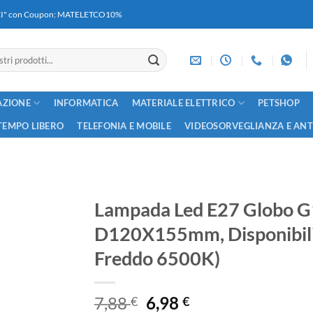
RICI" con Coupon: MATELETCO10%
AZIONE
INFORMATICA
MATERIALE ELETTRICO
PETSHOP
TEMPO LIBERO
TELEFONIA E MOBILE
VIDEOSORVEGLIANZA E AN
Lampada Led E27 Globo
D120X155mm, Disponibil
Freddo 6500K)
Il
Il
7,88
6,98
€
€