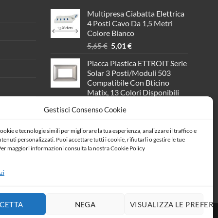
Multipresa Ciabatta Elettrica
4 Posti Cavo Da 1,5 Metri
Colore Bianco
Il
Il
5,65
€
5,01
€
prezzo
prezzo
Placca Plastica ETTROIT Serie
originale
attuale
Solar 3 Posti/Moduli 503
era:
è:
Compatibile Con Bticino
5,65 €.
5,01 €.
Matix, 13 Colori Disponibili
(Grigio/Silver)
Gestisci Consenso Cookie
Il
Il
2,63
€
2,33
€
prezzo
prezzo
ookie e tecnologie simili per migliorare la tua esperienza, analizzare il traffico e
Plafoniera Lampada LED di
originale
attuale
enuti personalizzati. Puoi accettare tutti i cookie, rifiutarli o gestire le tue
Emergenza 1,2W Modalita SA
era:
è:
er maggiori informazioni consulta la nostra Cookie Policy
e SE Montaggio a Incasso e
2,63 €.
2,33 €.
Plafone IP20 6000K
Autonomia 5 Ore SKU-899-6
zi
Il
Il
33,44
€
29,62
€
prezzo
prezzo
originale
attuale
CETTA
NEGA
VISUALIZZA LE PREFER
era:
è: