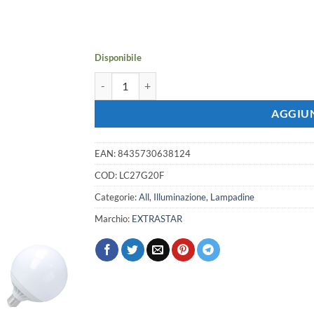
prezzo
prezzo
originale
attuale
era:
è:
7,88 €.
6,98 €.
Disponibile
Lampada Led E27 Globo G120 20W=160W 2200LM 
AGGIUN
EAN:
8435730638124
COD:
LC27G20F
Categorie:
All
,
Illuminazione
,
Lampadine
Marchio:
EXTRASTAR