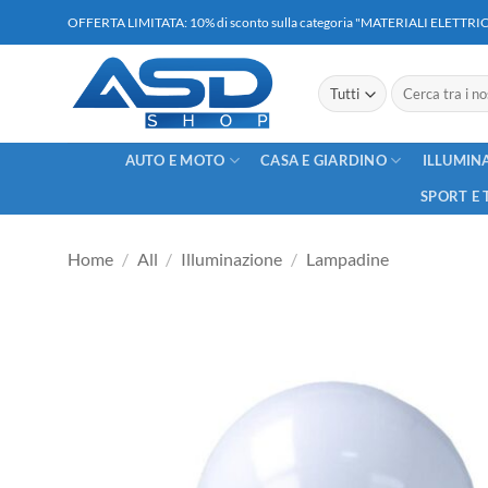
Salta
OFFERTA LIMITATA: 10% di sconto sulla categoria "MATERIALI ELETT
ai
contenuti
Cerca:
AUTO E MOTO
CASA E GIARDINO
ILLUMIN
SPORT E 
Home
/
All
/
Illuminazione
/
Lampadine