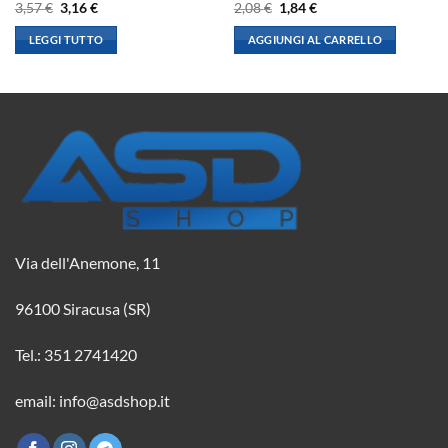
Il
Il
Il
Il
3,57
€
3,16
€
2,08
€
1,84
€
prezzo
prezzo
prezzo
prezzo
originale
attuale
originale
attuale
LEGGI TUTTO
AGGIUNGI AL CARRELLO
era:
è:
era:
è:
3,57 €.
3,16 €.
2,08 €.
1,84 €.
Via dell'Anemone, 11
96100 Siracusa (SR)
Tel.: 351 2741420
email: info@asdshop.it