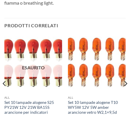
fiamma o breathing light.
PRODOTTI CORRELATI
ESAURITO
ALL
ALL
Set 10 lampade alogene S25
Set 10 lampade alogene T10
PY21W 12V 21W BA15S
WY5W 12V 5W amber
arancione per indicatori
arancione vetro W2,1×9,5d