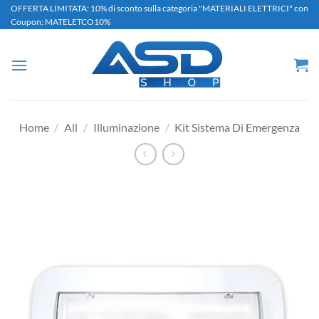
Salta
OFFERTA LIMITATA: 10% di sconto sulla categoria "MATERIALI ELETTRICI" con
Coupon: MATELETCO10%
ai
contenuti
Home
/
All
/
Illuminazione
/
Kit Sistema Di Emergenza