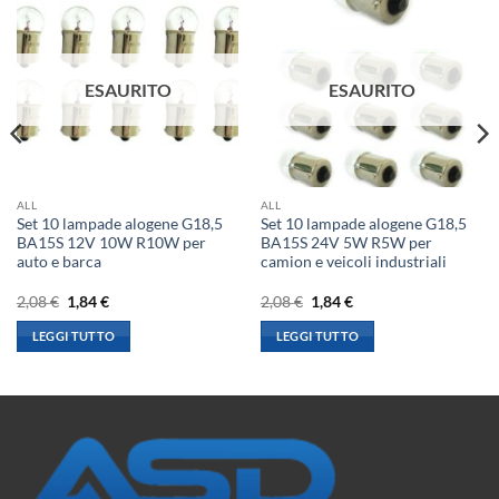
ESAURITO
ESAURITO
ALL
ALL
Set 10 lampade alogene G18,5
Set 10 lampade alogene G18,5
BA15S 12V 10W R10W per
BA15S 24V 5W R5W per
auto e barca
camion e veicoli industriali
Il
Il
Il
Il
2,08
€
1,84
€
2,08
€
1,84
€
prezzo
prezzo
prezzo
prezzo
originale
attuale
originale
attuale
LEGGI TUTTO
LEGGI TUTTO
era:
è:
era:
è:
2,08 €.
1,84 €.
2,08 €.
1,84 €.