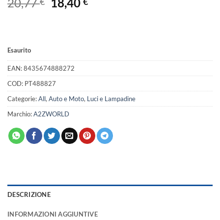
Il
Il
20,77
18,40
€
€
prezzo
prezzo
originale
attuale
era:
è:
20,77 €.
18,40 €.
Esaurito
EAN:
8435674888272
COD:
PT488827
Categorie:
All
,
Auto e Moto
,
Luci e Lampadine
Marchio:
A2ZWORLD
DESCRIZIONE
INFORMAZIONI AGGIUNTIVE