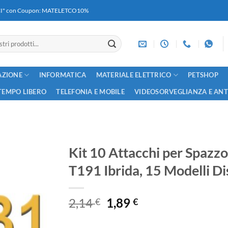
RICI" con Coupon: MATELETCO10%
AZIONE
INFORMATICA
MATERIALE ELETTRICO
PETSHOP
TEMPO LIBERO
TELEFONIA E MOBILE
VIDEOSORVEGLIANZA E AN
Kit 10 Attacchi per Spazzol
T191 Ibrida, 15 Modelli Di
Il
Il
2,14
1,89
€
€
prezzo
prezzo
originale
attuale