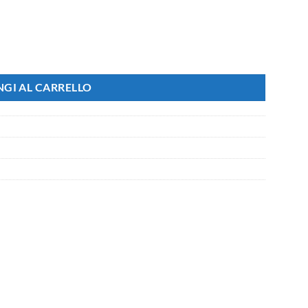
at e T191 Ibrida, 15 Modelli Disponibili (B1 New) quantità
GI AL CARRELLO