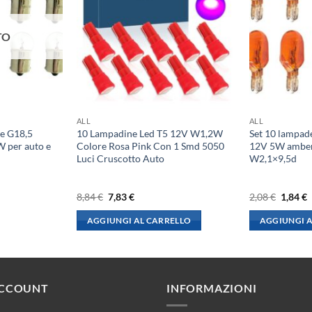
TO
ALL
ALL
ne G18,5
10 Lampadine Led T5 12V W1,2W
Set 10 lampa
 per auto e
Colore Rosa Pink Con 1 Smd 5050
12V 5W amber
Luci Cruscotto Auto
W2,1×9,5d
Il
Il
Il
I
8,84
€
7,83
€
2,08
€
1,84
€
prezzo
prezzo
prezzo
p
originale
attuale
origina
a
AGGIUNGI AL CARRELLO
AGGIUNGI A
era:
è:
era:
è
8,84 €.
7,83 €.
2,08 €.
1
ACCOUNT
INFORMAZIONI