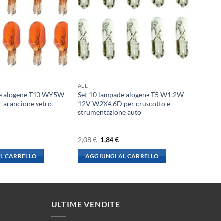
ALL
de alogene T10 WY5W
Set 10 lampade alogene T5 W1,2W
 arancione vetro
12V W2X4.6D per cruscotto e
strumentazione auto
l
Il
Il
2,08
€
1,84
€
rezzo
prezzo
prezzo
le
ttuale
originale
attuale
L CARRELLO
AGGIUNGI AL CARRELLO
:
era:
è:
,84 €.
2,08 €.
1,84 €.
ULTIME VENDITE