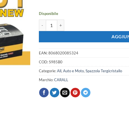
era:
è:
2,14 €.
1,89 €.
Disponibile
Kit 10 Attacchi per Spazzole Tergicristallo S985 Fl
AGGIUN
EAN:
8068020085324
COD:
S985B0
Categorie:
All
,
Auto e Moto
,
Spazzola Tergicristallo
Marchio:
CARALL