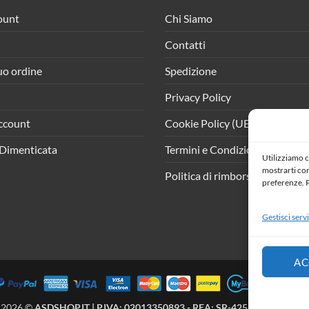
ount
Chi Siamo
Contatti
tuo ordine
Spedizione
Privacy Policy
ccount
Cookie Policy (UE)
Dimenticata
Termini e Condizioni
Utilizziamo c
mostrarti cont
Politica di rimborso e resi
preferenze. P
Gestisci servi
AC
 2026 ©
ASDSHOP.IT | P.IVA: 02013350893 - REA: SR-425902 | All Right