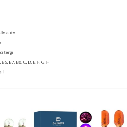
allo auto
a
i tergi
B6, B7, B8, C, D, E, F, G, H
li