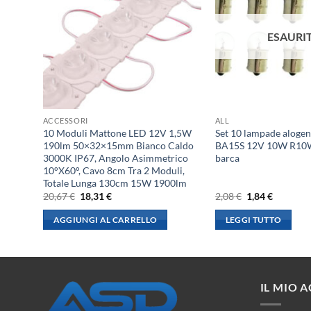
ESAURI
ACCESSORI
ALL
ametro
10 Moduli Mattone LED 12V 1,5W
Set 10 lampade aloge
190lm 50×32×15mm Bianco Caldo
BA15S 12V 10W R10W
3000K IP67, Angolo Asimmetrico
barca
10°X60°, Cavo 8cm Tra 2 Moduli,
Totale Lunga 130cm 15W 1900lm
Il
Il
Il
Il
20,67
€
18,31
€
2,08
€
1,84
€
prezzo
prezzo
prezzo
prezzo
originale
attuale
originale
attuale
AGGIUNGI AL CARRELLO
LEGGI TUTTO
era:
è:
era:
è:
20,67 €.
18,31 €.
2,08 €.
1,84 €.
IL MIO 