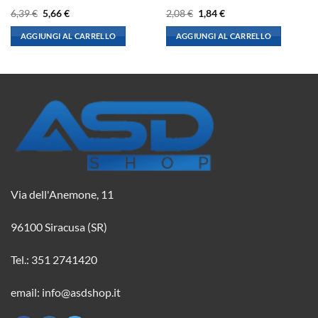
Il
Il
Il
Il
6,39
€
5,66
€
2,08
€
1,84
€
prezzo
prezzo
prezzo
prezzo
originale
attuale
originale
attuale
AGGIUNGI AL CARRELLO
AGGIUNGI AL CARRELLO
era:
è:
era:
è:
6,39 €.
5,66 €.
2,08 €.
1,84 €.
Via dell'Anemone, 11
96100 Siracusa (SR)
Tel.: 351 2741420
email: info@asdshop.it