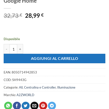
Google Home
Il
Il
32,73
28,99
€
€
prezzo
prezzo
originale
attuale
era:
è:
32,73 €.
28,99 €.
Disponibile
Interruttore Wifi Da Parete 86X86 Pannello Touch 3 Tasti Colore Or
AGGIUNGI AL CARRELLO
EAN:
8050714942853
COD:
SH9443G
Categorie:
All
,
Centralina e Controller
,
Illuminazione
Marchio:
A2ZWORLD