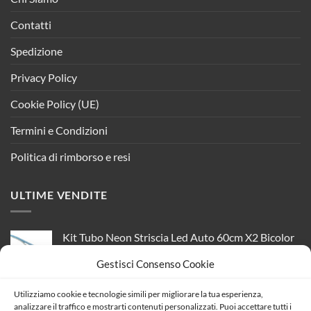
Contatti
Spedizione
Privacy Policy
Cookie Policy (UE)
Termini e Condizioni
Politica di rimborso e resi
ULTIME VENDITE
Kit Tubo Neon Striscia Led Auto 60cm X2 Bicolor
Flessibile Freccia Dinamica Arancione e Luce
Gestisci Consenso Cookie
Posizione Rosso Posteriore
Il
Il
15,72
€
13,92
€
Utilizziamo cookie e tecnologie simili per migliorare la tua esperienza,
prezzo
prezzo
analizzare il traffico e mostrarti contenuti personalizzati. Puoi accettare tutti i
Alimentatore Trasformatore Lungo Sottile 12V