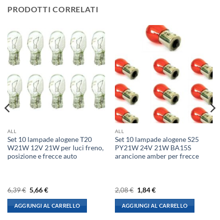
PRODOTTI CORRELATI
ALL
ALL
Set 10 lampade alogene T20
Set 10 lampade alogene S25
W21W 12V 21W per luci freno,
PY21W 24V 21W BA15S
posizione e frecce auto
arancione amber per frecce
Il
Il
Il
Il
6,39
€
5,66
€
2,08
€
1,84
€
prezzo
prezzo
prezzo
prezzo
originale
attuale
originale
attuale
AGGIUNGI AL CARRELLO
AGGIUNGI AL CARRELLO
era:
è:
era:
è:
6,39 €.
5,66 €.
2,08 €.
1,84 €.