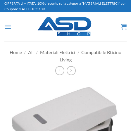
Salta
OFFERTA LIMITATA: 10% di sconto sulla categoria "MATERIALI ELETTRICI" con
Coupon: MATELETCO10%
ai
contenuti
Home
/
All
/
Materiali Elettrici
/
Compatibile Bticino
Living