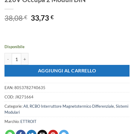
Il
Il
38,08
33,73
€
€
prezzo
prezzo
originale
attuale
era:
è:
38,08 €.
33,73 €.
Disponibile
Interruttore Magnetotermico Differenziale Tipo A 1P+N 16A 6KA 3
AGGIUNGI AL CARRELLO
EAN:
8053782740635
COD:
JX271664
Categorie:
All
,
RCBO Interruttore Magnetotermico Differenziale
,
Sistemi
Modulari
Marchio:
ETTROIT