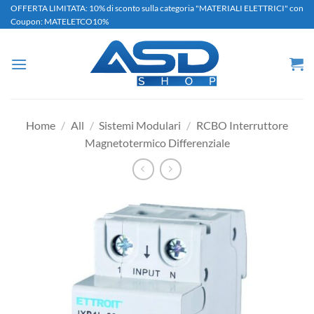
Salta
OFFERTA LIMITATA: 10% di sconto sulla categoria "MATERIALI ELETTRICI" con
Coupon: MATELETCO10%
ai
contenuti
Home
/
All
/
Sistemi Modulari
/
RCBO Interruttore
Magnetotermico Differenziale