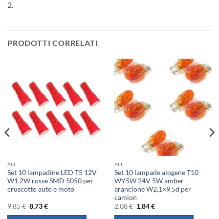
2.
PRODOTTI CORRELATI
ALL
ALL
Set 10 lampadine LED T5 12V
Set 10 lampade alogene T10
W1.2W rosse SMD 5050 per
WY5W 24V 5W amber
cruscotto auto e moto
arancione W2,1×9,5d per
camion
Il
Il
Il
Il
9,85
€
8,73
€
2,08
€
1,84
€
prezzo
prezzo
prezzo
prezzo
originale
attuale
originale
attuale