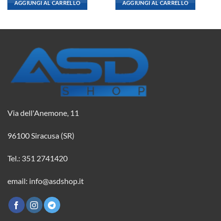
AGGIUNGI AL CARRELLO
AGGIUNGI AL CARRELLO
era:
è:
era:
è:
9,85 €.
8,73 €.
2,08 €.
1,84 €.
Via dell'Anemone, 11
96100 Siracusa (SR)
Tel.: 351 2741420
email: info@asdshop.it