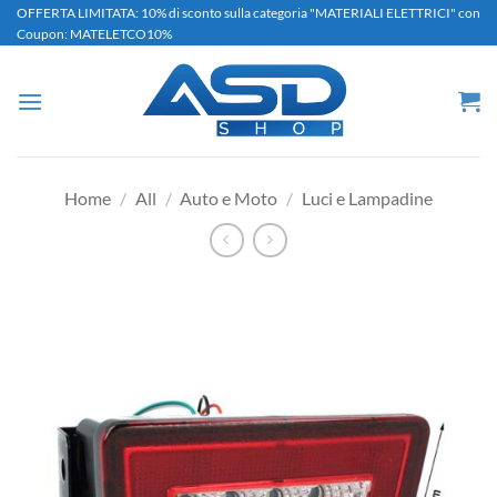
Salta
OFFERTA LIMITATA: 10% di sconto sulla categoria "MATERIALI ELETTRICI" con
Coupon: MATELETCO10%
ai
contenuti
Home
/
All
/
Auto e Moto
/
Luci e Lampadine