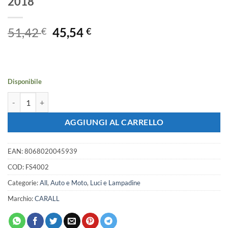
2018
Il
Il
51,42
45,54
€
€
prezzo
prezzo
originale
attuale
era:
è:
51,42 €.
45,54 €.
Disponibile
Faro Led Posteriore Luci Posizione Stop Retromarcia 3 In 1 Subar
AGGIUNGI AL CARRELLO
EAN:
8068020045939
COD:
FS4002
Categorie:
All
,
Auto e Moto
,
Luci e Lampadine
Marchio:
CARALL