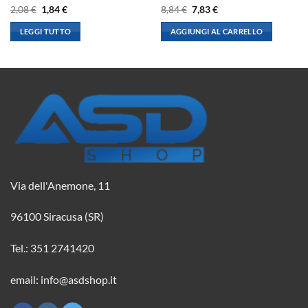
Il
Il
Il
Il
2,08
€
1,84
€
8,84
€
7,83
€
prezzo
prezzo
prezzo
prezzo
originale
attuale
originale
attuale
LEGGI TUTTO
AGGIUNGI AL CARRELLO
era:
è:
era:
è:
2,08 €.
1,84 €.
8,84 €.
7,83 €.
Via dell'Anemone, 11
96100 Siracusa (SR)
Tel.: 351 2741420
email: info@asdshop.it