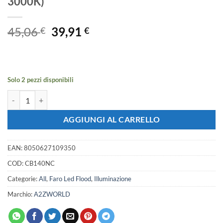
3000K)
Il
Il
45,06
39,91
€
€
prezzo
prezzo
originale
attuale
era:
è:
45,06 €.
39,91 €.
Solo 2 pezzi disponibili
Faro Led Binario Monofase, Nero Lineare 88cm 40W 4000lm 120° Orie
AGGIUNGI AL CARRELLO
EAN:
8050627109350
COD:
CB140NC
Categorie:
All
,
Faro Led Flood
,
Illuminazione
Marchio:
A2ZWORLD