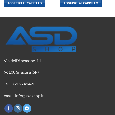
originale
attuale
originale
attuale
AGGIUNGI AL CARRELLO
AGGIUNGI AL CARRELLO
era:
è:
era:
è:
2,08 €.
1,84 €.
2,08 €.
1,84 €.
Via dell'Anemone, 11
96100 Siracusa (SR)
Tel.: 351 2741420
email: info@asdshop.it