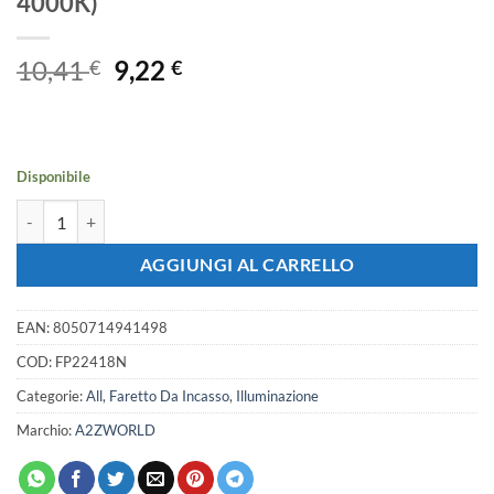
4000K)
Il
Il
10,41
9,22
€
€
prezzo
prezzo
originale
attuale
era:
è:
10,41 €.
9,22 €.
Disponibile
Faretto Led Da Incasso Quadrato 18W 1800LM 170X170mm Montaggio 2
AGGIUNGI AL CARRELLO
EAN:
8050714941498
COD:
FP22418N
Categorie:
All
,
Faretto Da Incasso
,
Illuminazione
Marchio:
A2ZWORLD