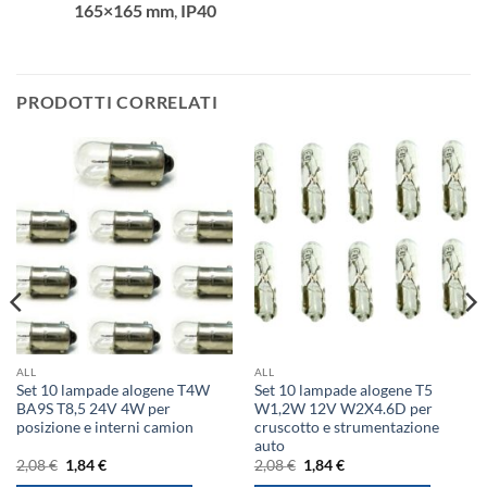
165×165 mm
,
IP40
PRODOTTI CORRELATI
ALL
ALL
Set 10 lampade alogene T4W
Set 10 lampade alogene T5
BA9S T8,5 24V 4W per
W1,2W 12V W2X4.6D per
posizione e interni camion
cruscotto e strumentazione
auto
Il
Il
Il
Il
2,08
€
1,84
€
2,08
€
1,84
€
prezzo
prezzo
prezzo
prezzo