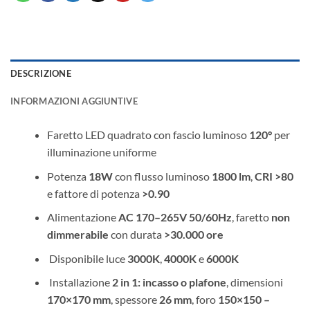
DESCRIZIONE
INFORMAZIONI AGGIUNTIVE
Faretto LED quadrato con fascio luminoso
120°
per
illuminazione uniforme
Potenza
18W
con flusso luminoso
1800 lm
,
CRI >80
e fattore di potenza
>0.90
Alimentazione
AC 170–265V 50/60Hz
, faretto
non
dimmerabile
con durata
>30.000 ore
️ Disponibile luce
3000K
,
4000K
e
6000K
‍ Installazione
2 in 1: incasso o plafone
, dimensioni
170×170 mm
, spessore
26 mm
, foro
150×150 –