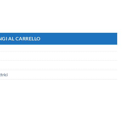
cino Living e Vimar Plana quantità
GI AL CARRELLO
trici