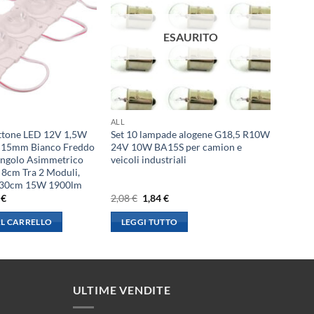
ESAURITO
ALL
ttone LED 12V 1,5W
Set 10 lampade alogene G18,5 R10W
15mm Bianco Freddo
24V 10W BA15S per camion e
Angolo Asimmetrico
veicoli industriali
 8cm Tra 2 Moduli,
 130cm 15W 1900lm
Il
Il
Il
1
€
2,08
€
1,84
€
o
prezzo
prezzo
prezzo
ale
attuale
originale
attuale
L CARRELLO
LEGGI TUTTO
è:
era:
è:
€.
18,31 €.
2,08 €.
1,84 €.
ULTIME VENDITE