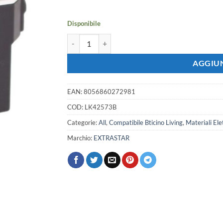
era:
è:
2,08 €.
1,84 €.
Disponibile
Deviatore 1P 16A Colore Nero Compatibile Con Bti
AGGIUN
EAN:
8056860272981
COD:
LK42573B
Categorie:
All
,
Compatibile Bticino Living
,
Materiali Elet
Marchio:
EXTRASTAR