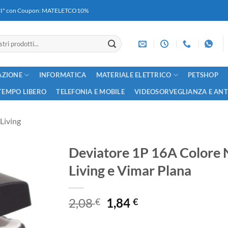
RICI" con Coupon: MATELETCO10%
AZIONE
INFORMATICA
MATERIALE ELETTRICO
PETSHOP
TEMPO LIBERO
TELEFONIA E MOBILE
VIDEOSORVEGLIANZA E AN
Living
Deviatore 1P 16A Colore 
Living e Vimar Plana
Il
Il
2,08
1,84
€
€
prezzo
prezzo
originale
attuale