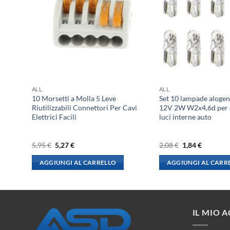
ALL
ALL
ametro
10 Morsetti a Molla 5 Leve
Set 10 lampade alog
Riutilizzabili Connettori Per Cavi
12V 2W W2x4,6d per c
Elettrici Facili
luci interne auto
Il
Il
Il
Il
5,95
€
5,27
€
2,08
€
1,84
€
prezzo
prezzo
prezzo
prezzo
originale
attuale
originale
attuale
AGGIUNGI AL CARRELLO
AGGIUNGI AL CARR
era:
è:
era:
è:
5,95 €.
5,27 €.
2,08 €.
1,84 €.
IL MIO 