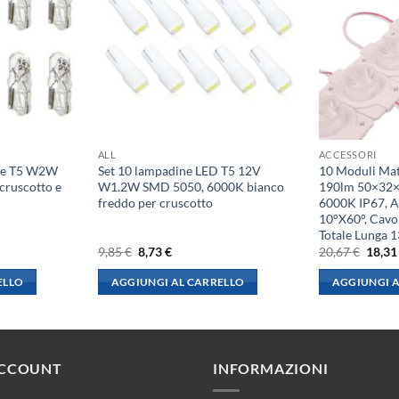
ALL
ACCESSORI
ene T5 W2W
Set 10 lampadine LED T5 12V
10 Moduli Ma
ruscotto e
W1.2W SMD 5050, 6000K bianco
190lm 50×32×
freddo per cruscotto
6000K IP67, 
10°X60°, Cavo
Totale Lunga
Il
Il
Il
9,85
€
8,73
€
20,67
€
18,3
prezzo
prezzo
prezz
originale
attuale
origin
ELLO
AGGIUNGI AL CARRELLO
AGGIUNGI A
era:
è:
era:
9,85 €.
8,73 €.
20,67 
ACCOUNT
INFORMAZIONI