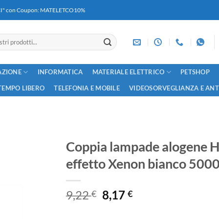
RICI" con Coupon: MATELETCO10%
AZIONE
INFORMATICA
MATERIALE ELETTRICO
PETSHOP
TEMPO LIBERO
TELEFONIA E MOBILE
VIDEOSORVEGLIANZA E AN
Coppia lampade alogene
effetto Xenon bianco 500
Il
Il
9,22
8,17
€
€
prezzo
prezzo
originale
attuale