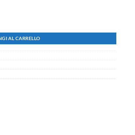
D effetto Xenon bianco 5000K quantità
GI AL CARRELLO