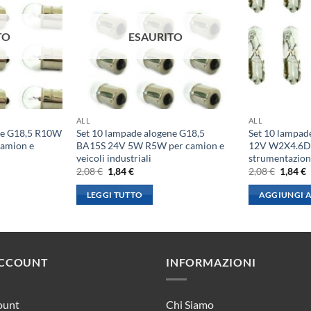
TO
ESAURITO
ALL
ALL
ne G18,5 R10W
Set 10 lampade alogene G18,5
Set 10 lampad
amion e
BA15S 24V 5W R5W per camion e
12V W2X4.6D p
veicoli industriali
strumentazion
Il
Il
Il
I
2,08
€
1,84
€
2,08
€
1,84
€
prezzo
prezzo
prezzo
p
originale
attuale
origina
a
LEGGI TUTTO
AGGIUNGI A
era:
è:
era:
è
2,08 €.
1,84 €.
2,08 €.
1
ACCOUNT
INFORMAZIONI
ount
Chi Siamo