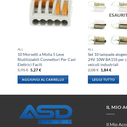
ESAURI
ALL
ALL
 BA9S
10 Morsetti a Molla 5 Leve
Set 10 lampade aloge
nterni
Riutilizzabili Connettori Per Cavi
24V 10W BA15S per c
Elettrici Facili
veicoli industriali
Il
Il
Il
Il
5,95
€
5,27
€
2,08
€
1,84
€
prezzo
prezzo
prezzo
prezzo
originale
attuale
originale
attuale
AGGIUNGI AL CARRELLO
LEGGI TUTTO
era:
è:
era:
è:
5,95 €.
5,27 €.
2,08 €.
1,84 €.
IL MIO 
Il Mio Acc