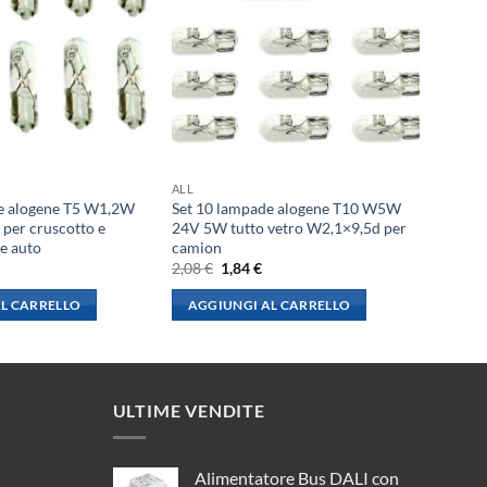
ALL
e alogene T5 W1,2W
Set 10 lampade alogene T10 W5W
er cruscotto e
24V 5W tutto vetro W2,1×9,5d per
e auto
camion
l
Il
Il
2,08
€
1,84
€
rezzo
prezzo
prezzo
le
ttuale
originale
attuale
L CARRELLO
AGGIUNGI AL CARRELLO
:
era:
è:
,84 €.
2,08 €.
1,84 €.
ULTIME VENDITE
Alimentatore Bus DALI con