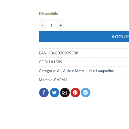
era:
è:
9,22 €.
8,17 €.
Disponibile
Coppia lampade alogene HIR2 9012 12V 55W PX22
AGGIUN
EAN:
8068020029588
COD:
LX1589
Categorie:
All
,
Auto e Moto
,
Luci e Lampadine
Marchio:
CARALL