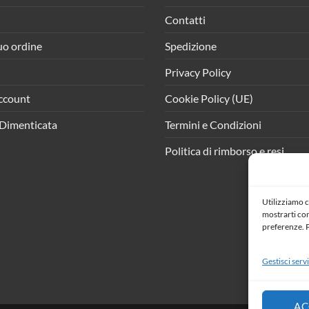
Contatti
tuo ordine
Spedizione
Privacy Policy
ccount
Cookie Policy (UE)
Dimenticata
Termini e Condizioni
Politica di rimborso e resi
Utilizziamo c
mostrarti cont
preferenze. P
Gestisci servi
AC