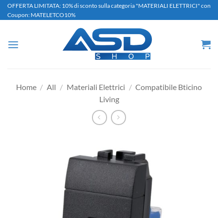
Salta
OFFERTA LIMITATA: 10% di sconto sulla categoria "MATERIALI ELETTRICI" con
Coupon: MATELETCO10%
ai
contenuti
Home
/
All
/
Materiali Elettrici
/
Compatibile Bticino
Living