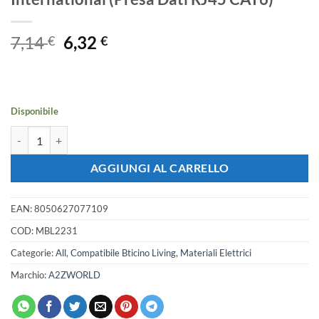
Il
Il
7,14
6,32
€
€
prezzo
prezzo
originale
attuale
era:
è:
7,14 €.
6,32 €.
Disponibile
Serie Civile A2ZWORLD MBL Nero Compatibile Con Bticino Living Inte
AGGIUNGI AL CARRELLO
EAN:
8050627077109
COD:
MBL2231
Categorie:
All
,
Compatibile Bticino Living
,
Materiali Elettrici
Marchio:
A2ZWORLD