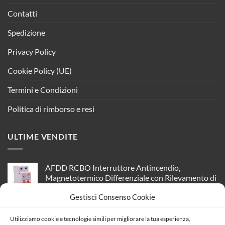
Contatti
Spedizione
Privacy Policy
Cookie Policy (UE)
Termini e Condizioni
Politica di rimborso e resi
ULTIME VENDITE
AFDD RCBO Interruttore Antincendio,
Magnetotermico Differenziale con Rilevamento di
Arco Elettrico, Tipo A Curva B, 1P+N 2M 6000A
Gestisci Consenso Cookie
30mA, AC 220V Doppia Leva GYR9NE-ARC
(B10A)
Utilizziamo cookie e tecnologie simili per migliorare la tua esperienza,
Il
Il
89,64
€
79,39
€