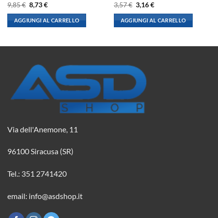
Il
Il
Il
Il
9,85
€
8,73
€
3,57
€
3,16
€
prezzo
prezzo
prezzo
prezzo
originale
attuale
originale
attuale
AGGIUNGI AL CARRELLO
AGGIUNGI AL CARRELLO
era:
è:
era:
è:
9,85 €.
8,73 €.
3,57 €.
3,16 €.
Via dell'Anemone, 11
96100 Siracusa (SR)
Tel.: 351 2741420
email: info@asdshop.it