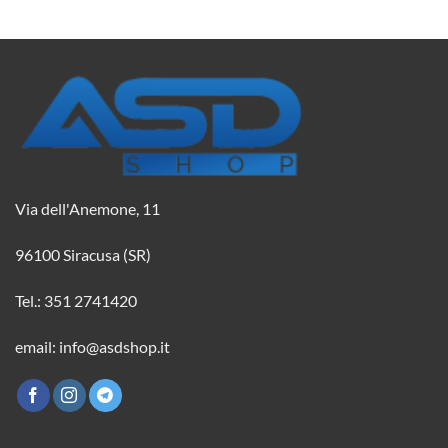
20,67 €.
18,31 €.
2,08 €.
1,84 €.
Via dell'Anemone, 11
96100 Siracusa (SR)
Tel.: 351 2741420
email: info@asdshop.it