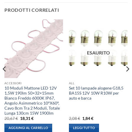
PRODOTTI CORRELATI
ESAURITO
ACCESSORI
ALL
10 Moduli Mattone LED 12V
Set 10 lampade alogene G18,5
1,5W 190lm 50×32×15mm
BA15S 12V 10W R10W per
Bianco Freddo 6000K IP67,
auto e barca
Angolo Asimmetrico 10°X60°,
Cavo 8cm Tra 2 Moduli, Totale
Lunga 130cm 15W 1900lm
Il
Il
Il
Il
20,67
€
18,31
€
2,08
€
1,84
€
prezzo
prezzo
prezzo
prezzo
originale
attuale
originale
attuale
AGGIUNGI AL CARRELLO
LEGGI TUTTO
era:
è:
era:
è: