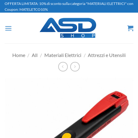
Salta
OFFERTA LIMITATA: 10% di sconto sulla categoria "MATERIALI ELETTRICI" con
Coupon: MATELETCO10%
ai
contenuti
Home
/
All
/
Materiali Elettrici
/
Attrezzi e Utensili