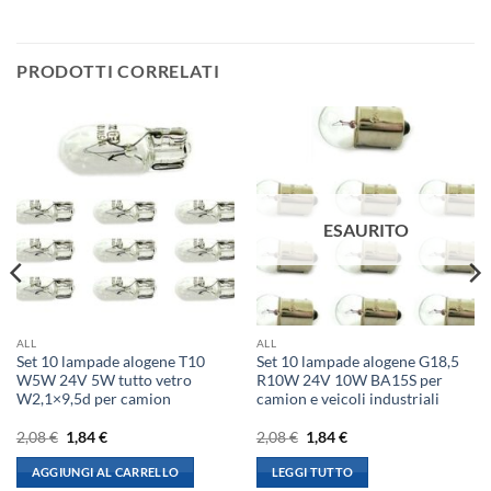
PRODOTTI CORRELATI
ESAURITO
ALL
ALL
Set 10 lampade alogene T10
Set 10 lampade alogene G18,5
W5W 24V 5W tutto vetro
R10W 24V 10W BA15S per
W2,1×9,5d per camion
camion e veicoli industriali
Il
Il
Il
Il
2,08
€
1,84
€
2,08
€
1,84
€
prezzo
prezzo
prezzo
prezzo
originale
attuale
originale
attuale
AGGIUNGI AL CARRELLO
LEGGI TUTTO
era:
è:
era:
è: