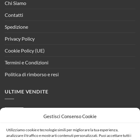
Chi Siamo
Contatti
Spedizione
Privacy Policy
Cookie Policy (UE)
Termini e Condizioni
Politica di rimborso e resi
ULTIME VENDITE
Applique Lampada Led Da Parete Rettangolare
Gestisci Consenso Cookie
20W 3000K Up-Down con Doppio Fascio
Luminoso Carcassa Bianca IP44 SKU-218535
Utilizziamo cookie e tecnologie simili per migliorare la tua esperienza,
Il
Il
88,99
€
78,82
€
analizzare il traffico e mostrarti contenuti personalizzati. Puoi accettare tutti i
prezzo
prezzo