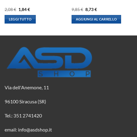
Il
Il
Il
Il
2,08
€
1,84
€
9,85
€
8,73
€
prezzo
prezzo
prezzo
prezzo
originale
attuale
originale
attuale
LEGGI TUTTO
AGGIUNGI AL CARRELLO
era:
è:
era:
è:
2,08 €.
1,84 €.
9,85 €.
8,73 €.
Via dell'Anemone, 11
96100 Siracusa (SR)
Tel.: 351 2741420
email: info@asdshop.it