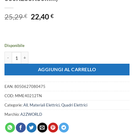
Il
Il
25,29
22,40
€
€
prezzo
prezzo
originale
attuale
era:
è:
25,29 €.
22,40 €.
Disponibile
Centralino Da Incasso Con Sportello, Colore Nero, IP40, Quadro Dis
AGGIUNGI AL CARRELLO
EAN:
8050627080475
COD:
MME40212TN
Categorie:
All
,
Materiali Elettrici
,
Quadri Elettrici
Marchio:
A2ZWORLD