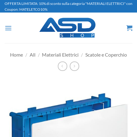
Salta
OFFERTA LIMITATA: 10% di sconto sulla categoria "MATERIALI ELETTRICI" con
Coupon: MATELETCO10%
ai
contenuti
Home
/
All
/
Materiali Elettrici
/
Scatole e Coperchio