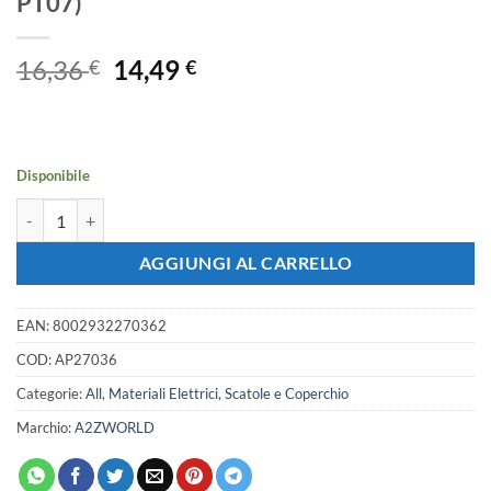
PT07)
Il
Il
16,36
14,49
€
€
prezzo
prezzo
originale
attuale
era:
è:
16,36 €.
14,49 €.
Disponibile
Cassetta Scatola Di Derivazione Da Cartongesso IP40 Con Coperchi
AGGIUNGI AL CARRELLO
EAN:
8002932270362
COD:
AP27036
Categorie:
All
,
Materiali Elettrici
,
Scatole e Coperchio
Marchio:
A2ZWORLD