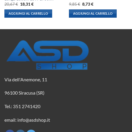
Il
Il
Il
Il
20,67
€
18,31
€
9,85
€
8,73
€
prezzo
prezzo
prezzo
prezzo
originale
attuale
originale
attuale
AGGIUNGI AL CARRELLO
AGGIUNGI AL CARRELLO
era:
è:
era:
è:
20,67 €.
18,31 €.
9,85 €.
8,73 €.
Via dell'Anemone, 11
96100 Siracusa (SR)
Tel.: 351 2741420
email: info@asdshop.it