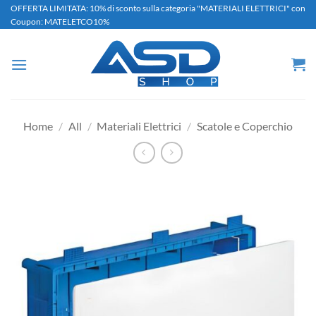
Salta
OFFERTA LIMITATA: 10% di sconto sulla categoria "MATERIALI ELETTRICI" con
Coupon: MATELETCO10%
ai
contenuti
Home
/
All
/
Materiali Elettrici
/
Scatole e Coperchio