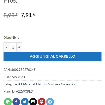
PT05)
Il
Il
8,93
7,91
€
€
prezzo
prezzo
originale
attuale
era:
è:
8,93 €.
7,91 €.
Disponibile
Cassetta Scatola Di Derivazione Da Cartongesso IP40 Con Coperchi
AGGIUNGI AL CARRELLO
EAN:
8002932270348
COD:
AP27034
Categorie:
All
,
Materiali Elettrici
,
Scatole e Coperchio
Marchio:
A2ZWORLD