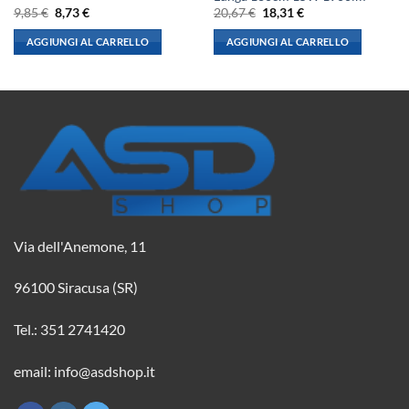
Il
Il
Il
Il
9,85
€
8,73
€
20,67
€
18,31
€
prezzo
prezzo
prezzo
prezzo
originale
attuale
originale
attuale
AGGIUNGI AL CARRELLO
AGGIUNGI AL CARRELLO
era:
è:
era:
è:
9,85 €.
8,73 €.
20,67 €.
18,31 €.
Via dell'Anemone, 11
96100 Siracusa (SR)
Tel.: 351 2741420
email: info@asdshop.it