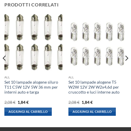
PRODOTTI CORRELATI
ALL
ALL
Set 10 lampade alogene siluro
Set 10 lampade alogene T5
T11 C5W 12V 5W 36 mm per
W2W 12V 2W W2x4,6d per
interni auto e targa
cruscotto e luci interne auto
Il
Il
Il
Il
2,08
€
1,84
€
2,08
€
1,84
€
prezzo
prezzo
prezzo
prezzo
originale
attuale
originale
attuale
AGGIUNGI AL CARRELLO
AGGIUNGI AL CARRELLO
era:
è:
era:
è:
2,08 €.
1,84 €.
2,08 €.
1,84 €.