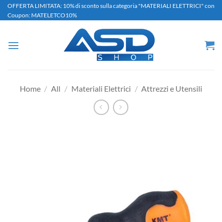
Salta
OFFERTA LIMITATA: 10% di sconto sulla categoria "MATERIALI ELETTRICI" con
Coupon: MATELETCO10%
ai
contenuti
Home
/
All
/
Materiali Elettrici
/
Attrezzi e Utensili