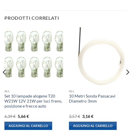
PRODOTTI CORRELATI
ALL
ALL
Set 10 lampade alogene T20
10 Metri Sonda Passacavi
W21W 12V 21W per luci freno,
Diametro 3mm
posizione e frecce auto
Il
Il
Il
Il
6,39
€
5,66
€
3,57
€
3,16
€
prezzo
prezzo
prezzo
prezzo
originale
attuale
originale
attuale
AGGIUNGI AL CARRELLO
AGGIUNGI AL CARRELLO
era:
è:
era:
è:
6,39 €.
5,66 €.
3,57 €.
3,16 €.