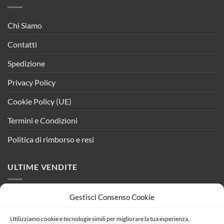
Chi Siamo
Contatti
Spedizione
Privacy Policy
Cookie Policy (UE)
Termini e Condizioni
Politica di rimborso e resi
ULTIME VENDITE
Gestisci Consenso Cookie
Kit Controller Centrlina Per Striscia Led Dinamica
Mono Colore IC WS2811 Con Touch
Utilizziamo cookie e tecnologie simili per migliorare la tua esperienza,
Il
Il
16,36
€
14,49
€