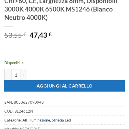
CRI>80, CE, Larghezza 8mm, Disponibili
3000K 4000K 6500K MS1246 (Bianco
Neutro 4000K)
Il
Il
53,55
47,43
€
€
prezzo
prezzo
originale
attuale
era:
è:
53,55 €.
47,43 €.
Disponibile
Bobina Striscia LED 24V da 10 Metri, 12W/M, Dimmerabile PWM, Tagl
AGGIUNGI AL CARRELLO
EAN:
8050627090948
COD:
BL24612N
Categorie:
All
,
Illuminazione
,
Striscia Led