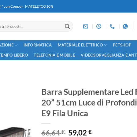
RICI" con Coupon: MATELETCO10%
AZIONE
INFORMATICA
MATERIALE ELETTRICO
PETSHOP
TEMPO LIBERO
TELEFONIA E MOBILE
VIDEOSORVEGLIANZA E AN
Barra Supplementare Led 
20” 51cm Luce di Profondi
E9 Fila Unica
Il
Il
66,64
59,02
€
€