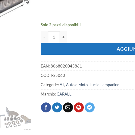
prezzo
prezzo
originale
attuale
era:
è:
66,64 €.
59,02 €.
Solo 2 pezzi disponibili
Barra Supplementare Led Fuoristrada Slim 60W 12V
AGGIUN
EAN:
8068020045861
COD:
FS5060
Categorie:
All
,
Auto e Moto
,
Luci e Lampadine
Marchio:
CARALL