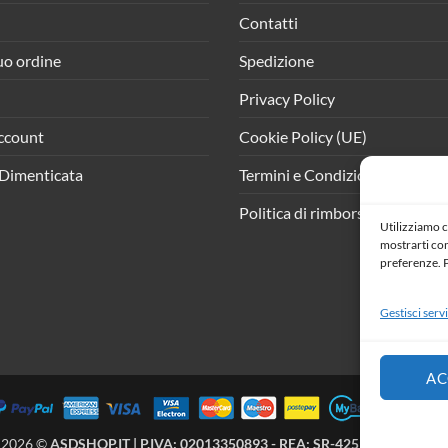
Contatti
tuo ordine
Spedizione
Privacy Policy
ccount
Cookie Policy (UE)
Dimenticata
Termini e Condizioni
Politica di rimborso e resi
Utilizziamo c
mostrarti cont
preferenze. P
Gestisci servi
AC
 2026 ©
ASDSHOP.IT | P.IVA: 02013350893 - REA: SR-425902 | All Right