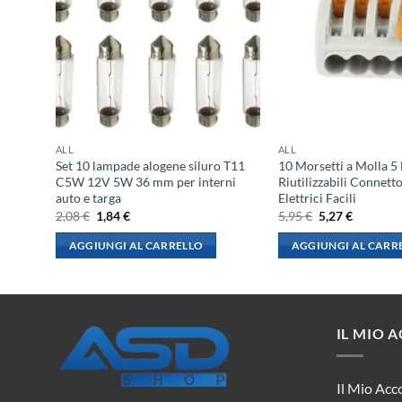
ALL
ALL
W1,2W
Set 10 lampade alogene siluro T11
10 Morsetti a Molla 5
e
C5W 12V 5W 36 mm per interni
Riutilizzabili Connett
auto e targa
Elettrici Facili
Il
Il
Il
Il
2,08
€
1,84
€
5,95
€
5,27
€
prezzo
prezzo
prezzo
prezzo
originale
attuale
originale
attuale
AGGIUNGI AL CARRELLO
AGGIUNGI AL CARR
era:
è:
era:
è:
2,08 €.
1,84 €.
5,95 €.
5,27 €.
IL MIO 
Il Mio Acc