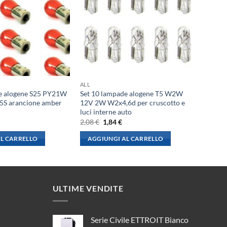
ALL
e alogene S25 PY21W
Set 10 lampade alogene T5 W2W
S arancione amber
12V 2W W2x4,6d per cruscotto e
luci interne auto
l
Il
Il
2,08
€
1,84
€
rezzo
prezzo
prezzo
le
ttuale
originale
attuale
L CARRELLO
AGGIUNGI AL CARRELLO
:
era:
è:
,84 €.
2,08 €.
1,84 €.
ULTIME VENDITE
Serie Civile ETTROIT Bianco