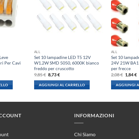
ALL
ALL
 Leve
Set 10 lampadine LED T5 12V
Set 10 lampad
ori Per Cavi
W1.2W SMD 5050, 6000K bianco
24V 21W BA15
freddo per cruscotto
per frecce
Il
Il
Il
I
9,85
€
8,73
€
2,08
€
1,84
€
prezzo
prezzo
prezzo
p
originale
attuale
origina
a
ELLO
AGGIUNGI AL CARRELLO
AGGIUNGI A
era:
è:
era:
è
9,85 €.
8,73 €.
2,08 €.
1
ACCOUNT
INFORMAZIONI
ount
Chi Siamo