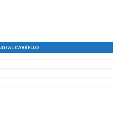
 24V 20'' 51cm Luce di Profondità Con Daylight Luci Diurne IP67 E9 Fi
GI AL CARRELLO