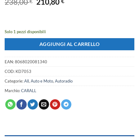
Il
Il
238,00
210,80
€
€
prezzo
prezzo
originale
attuale
era:
è:
238,00 €.
210,80 €.
Solo 1 pezzi disponibili
AGGIUNGI AL CARRELLO
EAN:
8068020081340
COD:
KD7053
Categorie:
All
,
Auto e Moto
,
Autoradio
Marchio:
CARALL