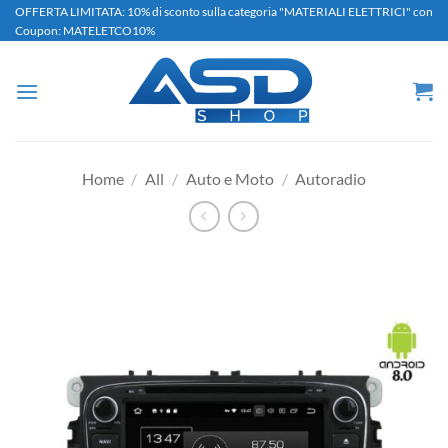
Salta
OFFERTA LIMITATA: 10% di sconto sulla categoria "MATERIALI ELETTRICI" con
Coupon: MATELETCO10%
ai
contenuti
Home
/
All
/
Auto e Moto
/
Autoradio