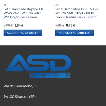
ALL
ALL
Set 10 lampade alogene T10
Set 10 lampadine LED T5 12V
W5W 24V 5W tutto vetro
W1.2W SMD 5050, 6000K
W2,1×9,5d per camion
bianco freddo per cruscotto
Il
Il
Il
Il
2,08
€
1,84
€
9,85
€
8,73
€
prezzo
prezzo
prezzo
prezzo
originale
attuale
originale
attuale
AGGIUNGI AL CARRELLO
AGGIUNGI AL CARRELLO
era:
è:
era:
è:
2,08 €.
1,84 €.
9,85 €.
8,73 €.
Via dell'Anemone, 11
96100 Siracusa (SR)