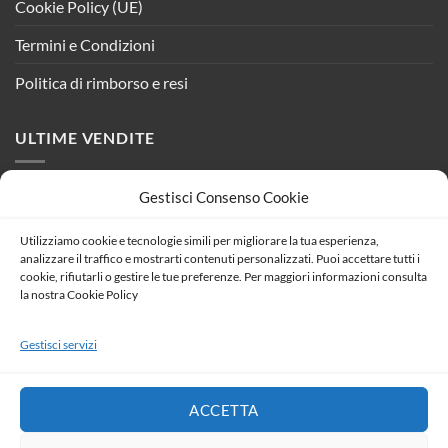
Cookie Policy (UE)
Termini e Condizioni
Politica di rimborso e resi
ULTIME VENDITE
Gestisci Consenso Cookie
Placca Quadrata In Vetro Temperato MBL 2
Moduli/Posti Compatibile Bticino Living 3 Colori
Disponibili (Nero)
Utilizziamo cookie e tecnologie simili per migliorare la tua esperienza,
analizzare il traffico e mostrarti contenuti personalizzati. Puoi accettare tutti i
Il
Il
9,52
€
8,43
€
cookie, rifiutarli o gestire le tue preferenze. Per maggiori informazioni consulta
prezzo
prezzo
la nostra Cookie Policy
Catena Da Neve 9mm KNS150 Gruppo 150
originale
attuale
Omologato ONORM V5117
era:
è:
Il
Il
Gestisci servizi
53,80
€
47,65
€
9,52 €.
8,43 €.
prezzo
prezzo
Sistema Illuminazione Binario Monofase Nero,
originale
attuale
Binario Connettori Giunti (Binario 2M)
era:
è:
ACCETTA
Il
Il
15,47
€
13,70
€
53,80 €.
47,65 €.