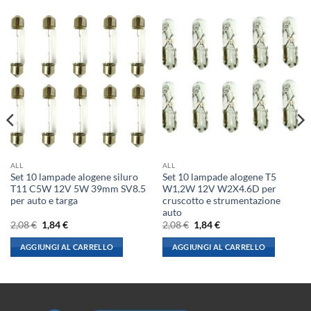
ALL
ALL
Set 10 lampade alogene siluro
Set 10 lampade alogene T5
T11 C5W 12V 5W 39mm SV8.5
W1,2W 12V W2X4.6D per
per auto e targa
cruscotto e strumentazione
auto
Il
Il
Il
Il
2,08
€
1,84
€
2,08
€
1,84
€
prezzo
prezzo
prezzo
prezzo
originale
attuale
originale
attuale
AGGIUNGI AL CARRELLO
AGGIUNGI AL CARRELLO
era:
è:
era:
è:
2,08 €.
1,84 €.
2,08 €.
1,84 €.