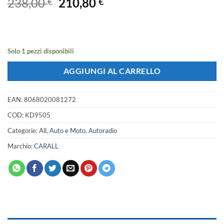
Il
Il
238,00
210,80
€
€
prezzo
prezzo
originale
attuale
era:
è:
238,00 €.
210,80 €.
Solo 1 pezzi disponibili
AGGIUNGI AL CARRELLO
EAN:
8068020081272
COD:
KD9505
Categorie:
All
,
Auto e Moto
,
Autoradio
Marchio:
CARALL