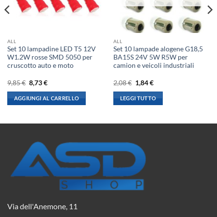
ALL
ALL
Set 10 lampadine LED T5 12V
Set 10 lampade alogene G18,5
W1.2W rosse SMD 5050 per
BA15S 24V 5W R5W per
cruscotto auto e moto
camion e veicoli industriali
Il
Il
Il
Il
9,85
€
8,73
€
2,08
€
1,84
€
prezzo
prezzo
prezzo
prezzo
originale
attuale
originale
attuale
AGGIUNGI AL CARRELLO
LEGGI TUTTO
era:
è:
era:
è:
9,85 €.
8,73 €.
2,08 €.
1,84 €.
Via dell'Anemone, 11