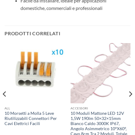
Facile da installare, ideale per applicazioni
domestiche, commerciali e professionali
PRODOTTI CORRELATI
ALL
ACCESSORI
10 Morsetti a Molla 5 Leve
10 Moduli Mattone LED 12V
Riutilizzabili Connettori Per
1,5W 190lm 50×32×15mm
Cavi Elettrici Facili
Bianco Caldo 3000K IP67,
Angolo Asimmetrico 10°X60°,
Cavo 8cm Tra 2 Moduli, Totale