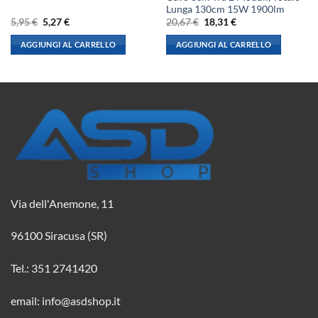
Lunga 130cm 15W 1900lm
Il
Il
Il
Il
5,95
€
5,27
€
20,67
€
18,31
€
prezzo
prezzo
prezzo
prezzo
originale
attuale
originale
attuale
AGGIUNGI AL CARRELLO
AGGIUNGI AL CARRELLO
era:
è:
era:
è:
5,95 €.
5,27 €.
20,67 €.
18,31 €.
Via dell'Anemone, 11
96100 Siracusa (SR)
Tel.: 351 2741420
email: info@asdshop.it