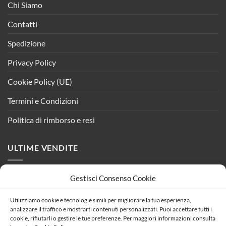
Chi Siamo
Contatti
Spedizione
Privacy Policy
Cookie Policy (UE)
Termini e Condizioni
Politica di rimborso e resi
ULTIME VENDITE
Gestisci Consenso Cookie
Alimentatore Dimmerabile Con Triac Dimmer
Taglio di Fase DC 24V 25W Per Striscia Led 24V
DIM24-25
Utilizziamo cookie e tecnologie simili per migliorare la tua esperienza,
analizzare il traffico e mostrarti contenuti personalizzati. Puoi accettare tutti i
Il
Il
16,49
€
14,60
€
cookie, rifiutarli o gestire le tue preferenze. Per maggiori informazioni consulta
prezzo
prezzo