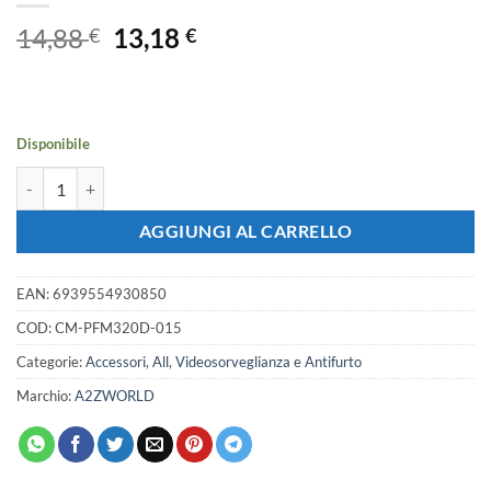
Il
Il
14,88
13,18
€
€
prezzo
prezzo
originale
attuale
era:
è:
14,88 €.
13,18 €.
Disponibile
Alimentatore Per Telecamera Videosorveglianza DC 12V 1,5A Con I
AGGIUNGI AL CARRELLO
EAN:
6939554930850
COD:
CM-PFM320D-015
Categorie:
Accessori
,
All
,
Videosorveglianza e Antifurto
Marchio:
A2ZWORLD