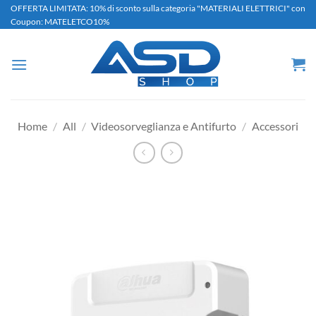
Salta
OFFERTA LIMITATA: 10% di sconto sulla categoria "MATERIALI ELETTRICI" con
Coupon: MATELETCO10%
ai
contenuti
Home
/
All
/
Videosorveglianza e Antifurto
/
Accessori