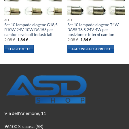
ALL
ALL
Set 10 lampade alogene G18,5
Set 10 lampade alogene T4W
R10W 24V 10W BA15S per
BA9S T8,5 24V 4W per
camion e veicoli industriali
posizione e interni camion
Il
Il
Il
Il
2,08
€
1,84
€
2,08
€
1,84
€
prezzo
prezzo
prezzo
prezzo
originale
attuale
originale
attuale
LEGGI TUTTO
AGGIUNGI AL CARRELLO
era:
è:
era:
è:
2,08 €.
1,84 €.
2,08 €.
1,84 €.
Via dell'Anemone, 11
96100 Siracusa (SR)