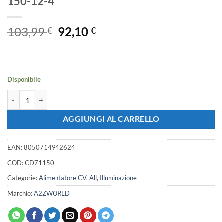
150-12-4
Il
Il
103,99
92,10
€
€
prezzo
prezzo
originale
attuale
era:
è:
103,99 €.
92,10 €.
Disponibile
Alimentatore Dimmerabile CV 12V 150W 4 Canali Con Pulsante N.O. e
AGGIUNGI AL CARRELLO
EAN:
8050714942624
COD:
CD71150
Categorie:
Alimentatore CV
,
All
,
Illuminazione
Marchio:
A2ZWORLD