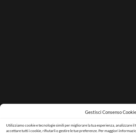
Gestisci Consenso Cooki
Utilizziamo cookie e tecnologie simili per migliorare la tua esperienza, analizzare il
accettare tutti i cookie, rifiutarli o gestire le tue preferenze. Per maggiori informaz