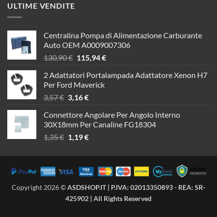
ULTIME VENDITE
Centralina Pompa di Alimentazione Carburante
Auto OEM A0009007306
Il
Il
130,90
€
115,94
€
prezzo
prezzo
2 Adattatori Portalampada Adattatore Xenon H7
originale
attuale
Per Ford Maverick
era:
è:
Il
Il
3,57
€
3,16
€
130,90 €.
115,94 €.
prezzo
prezzo
Connettore Angolare Per Angolo Interno
originale
attuale
30X18mm Per Canaline FG18304
era:
è:
Il
Il
1,35
€
1,19
€
3,57 €.
3,16 €.
prezzo
prezzo
originale
attuale
era:
è:
1,35 €.
1,19 €.
Copyright 2026 ©
ASDSHOP.IT | P.IVA: 02013350893 - REA: SR-
425902 | All Rights Reserved