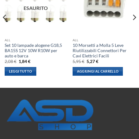
ESAURITO
ALL
ALL
Set 10 lampade alogene G18,5
10 Morsetti a Molla 5 Leve
BA15S 12V 10W R10W per
Riutilizzabili Connettori Per
auto e barca
Cavi Elettrici Facili
Il
Il
Il
Il
2,08
€
1,84
€
5,95
€
5,27
€
prezzo
prezzo
prezzo
prezzo
originale
attuale
originale
attuale
LEGGI TUTTO
AGGIUNGI AL CARRELLO
era:
è:
era:
è:
2,08 €.
1,84 €.
5,95 €.
5,27 €.