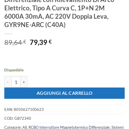
Elettrico, Tipo A Curva C, 1P+N 2M
6000A 30mA, AC 220V Doppia Leva,
GYR9NE-ARC (C40A)
Il
Il
89,64
79,39
€
€
prezzo
prezzo
originale
attuale
era:
è:
89,64 €.
79,39 €.
Disponibile
A2ZWORLD AFDD RCBO Interruttore Antincendio, Magnetotermico Dif
AGGIUNGI AL CARRELLO
EAN:
8050627100623
COD:
GB72340
Categorie:
All
,
RCBO Interruttore Magnetotermico Differenziale
,
Sistemi