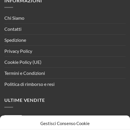
INFORMAZIONI
Chi Siamo
Contatti
Spedizione
Privacy Policy
Cookie Policy (UE)
Termini e Condizioni
Politica di rimborso e resi
ULTIME VENDITE
Adattatore Quadruplo Spina Piccola 10A Con 4
Gestisci Consenso Cookie
Prese Italiana 10A 2P+T Bianco SKU-8725