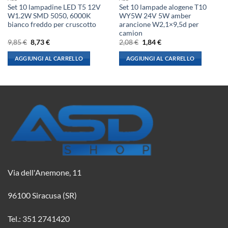
Set 10 lampadine LED T5 12V
Set 10 lampade alogene T10
W1.2W SMD 5050, 6000K
WY5W 24V 5W amber
bianco freddo per cruscotto
arancione W2,1×9,5d per
camion
Il
Il
Il
Il
9,85
€
8,73
€
2,08
€
1,84
€
prezzo
prezzo
prezzo
prezzo
originale
attuale
originale
attuale
AGGIUNGI AL CARRELLO
AGGIUNGI AL CARRELLO
era:
è:
era:
è:
9,85 €.
8,73 €.
2,08 €.
1,84 €.
Via dell'Anemone, 11
96100 Siracusa (SR)
Tel.: 351 2741420