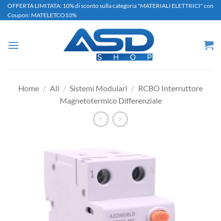
Salta
OFFERTA LIMITATA: 10% di sconto sulla categoria "MATERIALI ELETTRICI" con
Coupon: MATELETCO10%
ai
contenuti
Home
/
All
/
Sistemi Modulari
/
RCBO Interruttore
Magnetotermico Differenziale