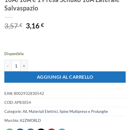
Salvaspazio
Il
Il
3,57
3,16
€
€
prezzo
prezzo
originale
attuale
era:
è:
3,57 €.
3,16 €.
Disponibile
Adattatore Tripla Spina Elettrica Angolare 16A con 2 Prese Bipasso 
AGGIUNGI AL CARRELLO
EAN:
8002932830542
COD:
AP83054
Categorie:
All
,
Materiali Elettrici
,
Spine Multiprese e Prolunghe
Marchio:
A2ZWORLD