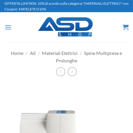
Salta
OFFERTA LIMITATA: 10% di sconto sulla categoria "MATERIALI ELETTRICI" con
Coupon: MATELETCO10%
ai
contenuti
Home
/
All
/
Materiali Elettrici
/
Spine Multiprese e
Prolunghe