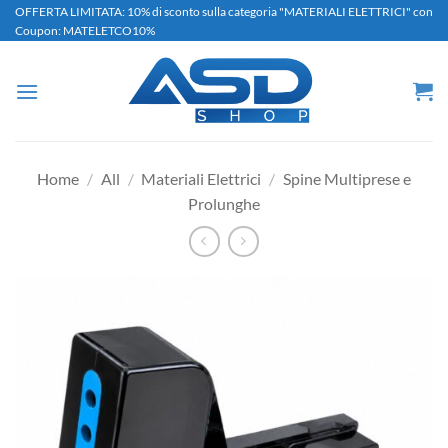
Salta
OFFERTA LIMITATA: 10% di sconto sulla categoria "MATERIALI ELETTRICI" con
Coupon: MATELETCO10%
ai
contenuti
Home
/
All
/
Materiali Elettrici
/
Spine Multiprese e
Prolunghe