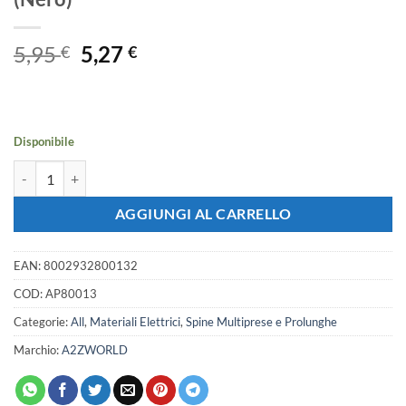
Il
Il
5,95
5,27
€
€
prezzo
prezzo
originale
attuale
era:
è:
5,95 €.
5,27 €.
Disponibile
Adattatore Salvaspazio Spina 10A 2P+T con 2 Prese Italiane 10A, Bia
AGGIUNGI AL CARRELLO
EAN:
8002932800132
COD:
AP80013
Categorie:
All
,
Materiali Elettrici
,
Spine Multiprese e Prolunghe
Marchio:
A2ZWORLD