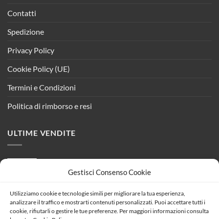
Contatti
Spedizione
Privacy Policy
Cookie Policy (UE)
Termini e Condizioni
Politica di rimborso e resi
ULTIME VENDITE
MW MEAN WELL HLG-240H-24 Alimentatore
Gestisci Consenso Cookie
Led Driver IP67 240W 24V 10A Input 220V e
110V
Utilizziamo cookie e tecnologie simili per migliorare la tua esperienza,
Il
Il
113,05
€
100,13
€
analizzare il traffico e mostrarti contenuti personalizzati. Puoi accettare tutti i
prezzo
prezzo
cookie, rifiutarli o gestire le tue preferenze. Per maggiori informazioni consulta
Pannello LED 12V verde 5W, 48 LED F5 Flux,
originale
attuale