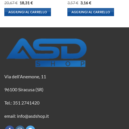
Il
Il
Il
Il
20,67
€
18,31
€
3,57
€
3,16
€
prezzo
prezzo
prezzo
prezzo
originale
attuale
originale
attuale
AGGIUNGI AL CARRELLO
AGGIUNGI AL CARRELLO
era:
è:
era:
è:
20,67 €.
18,31 €.
3,57 €.
3,16 €.
Via dell'Anemone, 11
96100 Siracusa (SR)
Tel.: 351 2741420
email: info@asdshop.it