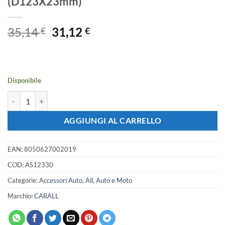
(D123X23mm)
Il
Il
35,14
31,12
€
€
prezzo
prezzo
originale
attuale
era:
è:
35,14 €.
31,12 €.
Disponibile
4 Pezzi Tamponi a Cuffia in Gomma per Ponti Sollevatori Ravaglioli S
AGGIUNGI AL CARRELLO
EAN:
8050627002019
COD:
AS12330
Categorie:
Accessori Auto
,
All
,
Auto e Moto
Marchio:
CARALL