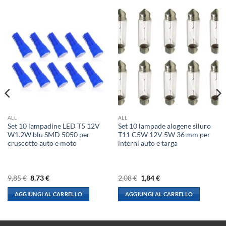
ALL
ALL
Set 10 lampadine LED T5 12V
Set 10 lampade alogene siluro
W1.2W blu SMD 5050 per
T11 C5W 12V 5W 36 mm per
cruscotto auto e moto
interni auto e targa
Il
Il
Il
Il
9,85
€
8,73
€
2,08
€
1,84
€
prezzo
prezzo
prezzo
prezzo
originale
attuale
originale
attuale
AGGIUNGI AL CARRELLO
AGGIUNGI AL CARRELLO
era:
è:
era:
è:
9,85 €.
8,73 €.
2,08 €.
1,84 €.