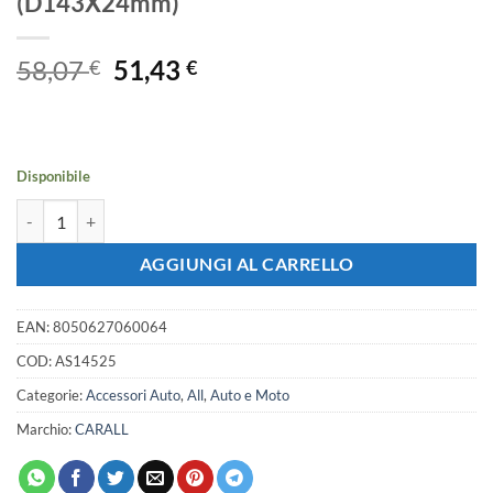
(D143X24mm)
Il
Il
58,07
51,43
€
€
prezzo
prezzo
originale
attuale
era:
è:
58,07 €.
51,43 €.
Disponibile
4 Pezzi Tamponi a Cuffia in Gomma per Ponti Sollevatori Ravaglioli S
AGGIUNGI AL CARRELLO
EAN:
8050627060064
COD:
AS14525
Categorie:
Accessori Auto
,
All
,
Auto e Moto
Marchio:
CARALL