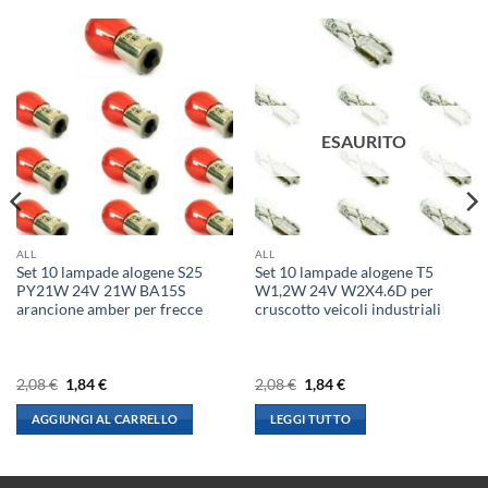
ESAURITO
ALL
ALL
Set 10 lampade alogene S25
Set 10 lampade alogene T5
PY21W 24V 21W BA15S
W1,2W 24V W2X4.6D per
arancione amber per frecce
cruscotto veicoli industriali
Il
Il
Il
Il
2,08
€
1,84
€
2,08
€
1,84
€
prezzo
prezzo
prezzo
prezzo
originale
attuale
originale
attuale
AGGIUNGI AL CARRELLO
LEGGI TUTTO
era:
è:
era:
è:
2,08 €.
1,84 €.
2,08 €.
1,84 €.