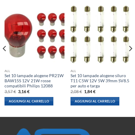
ALL
ALL
Set 10 lampade alogene PR21W
Set 10 lampade alogene siluro
BAW15S 12V 21W rosse
T11 C5W 12V 5W 39mm SV8.5
compatibili Philips 12088
per auto e targa
Il
Il
Il
Il
3,57
€
3,16
€
2,08
€
1,84
€
prezzo
prezzo
prezzo
prezzo
originale
attuale
originale
attuale
AGGIUNGI AL CARRELLO
AGGIUNGI AL CARRELLO
era:
è:
era:
è:
3,57 €.
3,16 €.
2,08 €.
1,84 €.