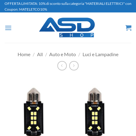
Salta
OFFERTA LIMITATA: 10% di sconto sulla categoria "MATERIALI ELETTRICI" con
Coupon: MATELETCO10%
ai
contenuti
Home
/
All
/
Auto e Moto
/
Luci e Lampadine