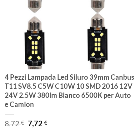
4 Pezzi Lampada Led Siluro 39mm Canbus
T11 SV8.5 C5W C10W 10 SMD 2016 12V
24V 2.5W 380lm Bianco 6500K per Auto
e Camion
Il
Il
8,72
7,72
€
€
prezzo
prezzo
originale
attuale