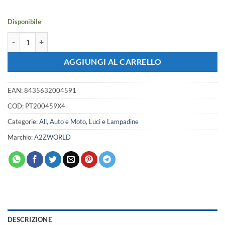
era:
è:
8,72 €.
7,72 €.
Disponibile
4 Pezzi Lampada Led Siluro 39mm Canbus T11 SV8.5 C5W C10W 10 
AGGIUNGI AL CARRELLO
EAN:
8435632004591
COD:
PT200459X4
Categorie:
All
,
Auto e Moto
,
Luci e Lampadine
Marchio:
A2ZWORLD
DESCRIZIONE