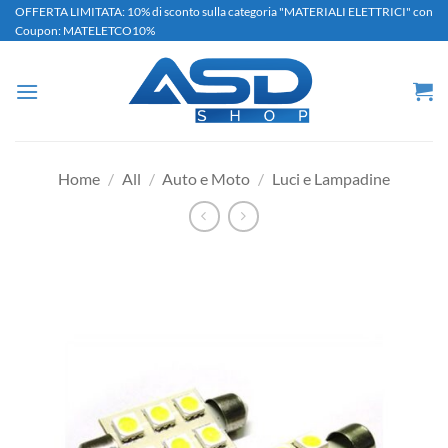
Salta
OFFERTA LIMITATA: 10% di sconto sulla categoria "MATERIALI ELETTRICI" con
Coupon: MATELETCO10%
ai
contenuti
Home
/
All
/
Auto e Moto
/
Luci e Lampadine