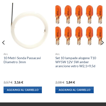
ALL
ALL
10 Metri Sonda Passacavi
Set 10 lampade alogene T10
Diametro 3mm
WY5W 12V 5W amber
arancione vetro W2,1×9,5d
Il
Il
Il
Il
3,57
€
3,16
€
2,08
€
1,84
€
prezzo
prezzo
prezzo
prezzo
originale
attuale
originale
attuale
AGGIUNGI AL CARRELLO
AGGIUNGI AL CARRELLO
era:
è:
era:
è:
3,57 €.
3,16 €.
2,08 €.
1,84 €.