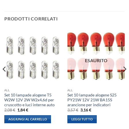
PRODOTTI CORRELATI
ESAURITO
ALL
ALL
Set 10 lampade alogene T5
Set 10 lampade alogene S25
W2W 12V 2W W2x4,6d per
PY21W 12V 21W BA15S
cruscotto e luci interne auto
arancione per indicatori
Il
Il
Il
Il
2,08
€
1,84
€
3,57
€
3,16
€
prezzo
prezzo
prezzo
prezzo
originale
attuale
originale
attuale
AGGIUNGI AL CARRELLO
LEGGI TUTTO
era:
è:
era:
è:
2,08 €.
1,84 €.
3,57 €.
3,16 €.