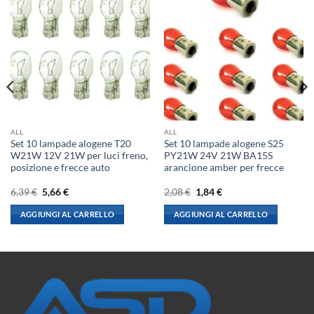
ALL
ALL
Set 10 lampade alogene T20
Set 10 lampade alogene S25
W21W 12V 21W per luci freno,
PY21W 24V 21W BA15S
posizione e frecce auto
arancione amber per frecce
Il
Il
Il
Il
6,39
€
5,66
€
2,08
€
1,84
€
prezzo
prezzo
prezzo
prezzo
originale
attuale
originale
attuale
AGGIUNGI AL CARRELLO
AGGIUNGI AL CARRELLO
era:
è:
era:
è:
6,39 €.
5,66 €.
2,08 €.
1,84 €.