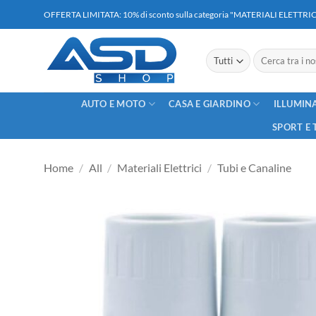
Salta
OFFERTA LIMITATA: 10% di sconto sulla categoria "MATERIALI ELETT
ai
contenuti
Cerca:
AUTO E MOTO
CASA E GIARDINO
ILLUMIN
SPORT E 
Home
/
All
/
Materiali Elettrici
/
Tubi e Canaline