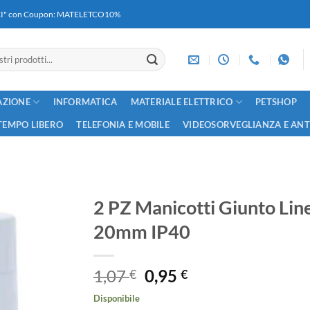
RICI" con Coupon: MATELETCO10%
AZIONE
INFORMATICA
MATERIALE ELETTRICO
PETSHOP
TEMPO LIBERO
TELEFONIA E MOBILE
VIDEOSORVEGLIANZA E AN
2 PZ Manicotti Giunto Line
20mm IP40
Il
Il
1,07
0,95
€
€
prezzo
prezzo
Disponibile
originale
attuale