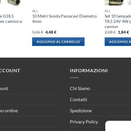
ALL
ALL
ne G18,5
10 Metri Sonda Passacavi Diametro
Set 10 lampad
er camion e
4mm
T8,5 24V 4W pe
camion
Il
Il
Il
I
5,06
€
4,48
€
2,08
€
1,84
€
prezzo
prezzo
prezzo
p
originale
attuale
origina
a
AGGIUNGI AL CARRELLO
AGGIUNGI A
era:
è:
era:
è
5,06 €.
4,48 €.
2,08 €.
1
ACCOUNT
INFORMAZIONI
ount
Chi Siamo
Contatti
tuo ordine
Spedizione
Privacy Policy