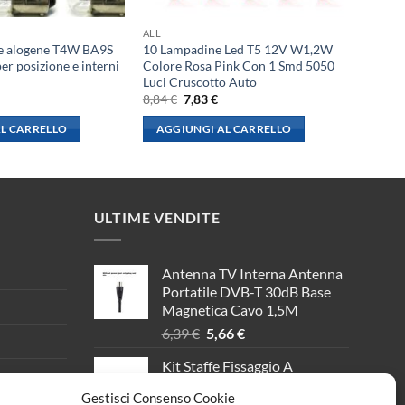
ALL
e alogene T4W BA9S
10 Lampadine Led T5 12V W1,2W
r posizione e interni
Colore Rosa Pink Con 1 Smd 5050
Luci Cruscotto Auto
l
Il
Il
8,84
€
7,83
€
rezzo
prezzo
prezzo
le
ttuale
originale
attuale
L CARRELLO
AGGIUNGI AL CARRELLO
:
era:
è:
,84 €.
8,84 €.
7,83 €.
ULTIME VENDITE
Antenna TV Interna Antenna
Portatile DVB-T 30dB Base
Magnetica Cavo 1,5M
Il
Il
6,39
€
5,66
€
prezzo
prezzo
Kit Staffe Fissaggio A
originale
attuale
Sospensione Per Lampada
era:
è:
Gestisci Consenso Cookie
Plafoniera Led Codice