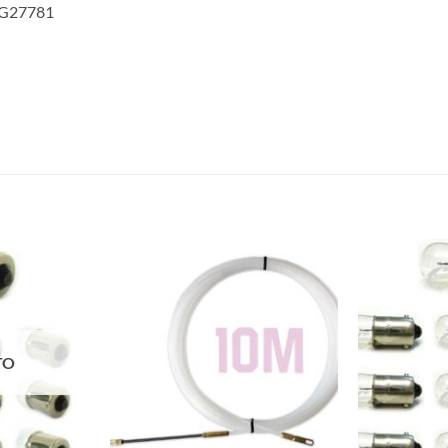
FG27781
TO