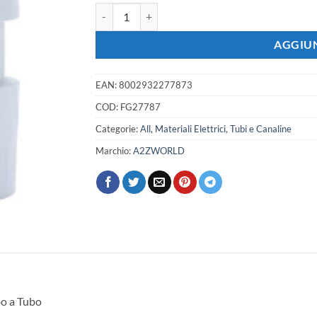
2 PZ Manicotti Giunto Lineare Dritto per Tubo Ri
era:
è:
1,07 €.
0,95 €.
AGGIUN
EAN:
8002932277873
COD:
FG27787
Categorie:
All
,
Materiali Elettrici
,
Tubi e Canaline
Marchio:
A2ZWORLD
bo a Tubo