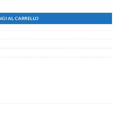
gido 20mm IP40 quantità
GI AL CARRELLO