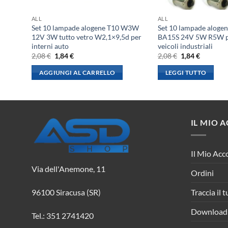
ALL
ALL
 PY21W
Set 10 lampade alogene T10 W3W
Set 10 lampade aloge
mber
12V 3W tutto vetro W2,1×9,5d per
BA15S 24V 5W R5W p
interni auto
veicoli industriali
Il
Il
Il
Il
2,08
€
1,84
€
2,08
€
1,84
€
prezzo
prezzo
prezzo
prezzo
originale
attuale
originale
attuale
AGGIUNGI AL CARRELLO
LEGGI TUTTO
era:
è:
era:
è:
2,08 €.
1,84 €.
2,08 €.
1,84 €.
IL MIO 
Il Mio Acc
Via dell'Anemone, 11
Ordini
Traccia il 
96100 Siracusa (SR)
Download
Tel.: 351 2741420