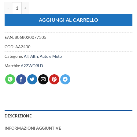
2 pz lampade LED E27 RGB 3W, 45 LED F3, cambio colori automatico, 
AGGIUNGI AL CARRELLO
EAN:
8068020077305
COD:
AA2400
Categorie:
All
,
Altri
,
Auto e Moto
Marchio:
A2ZWORLD
DESCRIZIONE
INFORMAZIONI AGGIUNTIVE