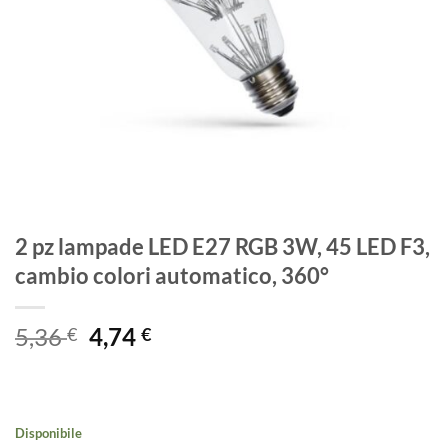
2 pz lampade LED E27 RGB 3W, 45 LED F3,
cambio colori automatico, 360°
Il
Il
5,36
4,74
€
€
prezzo
prezzo
originale
attuale
era:
è:
5,36 €.
4,74 €.
Disponibile