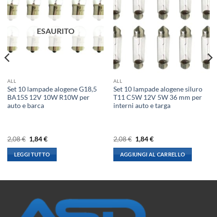
ESAURITO
ALL
ALL
Set 10 lampade alogene G18,5
Set 10 lampade alogene siluro
BA15S 12V 10W R10W per
T11 C5W 12V 5W 36 mm per
auto e barca
interni auto e targa
Il
Il
Il
Il
2,08
€
1,84
€
2,08
€
1,84
€
prezzo
prezzo
prezzo
prezzo
originale
attuale
originale
attuale
LEGGI TUTTO
AGGIUNGI AL CARRELLO
era:
è:
era:
è:
2,08 €.
1,84 €.
2,08 €.
1,84 €.