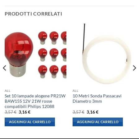
PRODOTTI CORRELATI
ALL
ALL
Set 10 lampade alogene PR21W
10 Metri Sonda Passacavi
BAW15S 12V 21W rosse
Diametro 3mm
compatibili Philips 12088
Il
Il
Il
Il
3,57
€
3,16
€
3,57
€
3,16
€
prezzo
prezzo
prezzo
prezzo
originale
attuale
originale
attuale
AGGIUNGI AL CARRELLO
AGGIUNGI AL CARRELLO
era:
è:
era:
è:
3,57 €.
3,16 €.
3,57 €.
3,16 €.