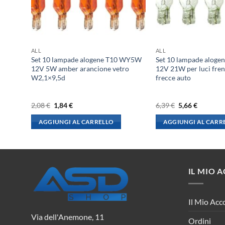
ALL
ALL
 BA9S
Set 10 lampade alogene T10 WY5W
Set 10 lampade alog
nterni
12V 5W amber arancione vetro
12V 21W per luci fren
W2,1×9,5d
frecce auto
Il
Il
Il
Il
2,08
€
1,84
€
6,39
€
5,66
€
prezzo
prezzo
prezzo
prezzo
originale
attuale
originale
attuale
AGGIUNGI AL CARRELLO
AGGIUNGI AL CARR
era:
è:
era:
è:
2,08 €.
1,84 €.
6,39 €.
5,66 €.
IL MIO 
Il Mio Acc
Via dell'Anemone, 11
Ordini