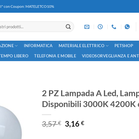
RICI" con Coupon: MATELETCO10%
AZIONE
INFORMATICA
MATERIALE ELETTRICO
PETSHOP
TEMPO LIBERO
TELEFONIA E MOBILE
VIDEOSORVEGLIANZA E AN
2 PZ Lampada A Led, Lam
Disponibili 3000K 4200K
Il
Il
3,57
3,16
€
€
prezzo
prezzo
originale
attuale