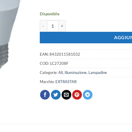
era:
è:
3,57 €.
3,16 €.
Disponibile
2 PZ Lampada A Led, Lampadina E27 G45 8W 720 
AGGIUN
EAN:
8432011581032
COD:
LC27208F
Categorie:
All
,
Illuminazione
,
Lampadine
Marchio:
EXTRASTAR