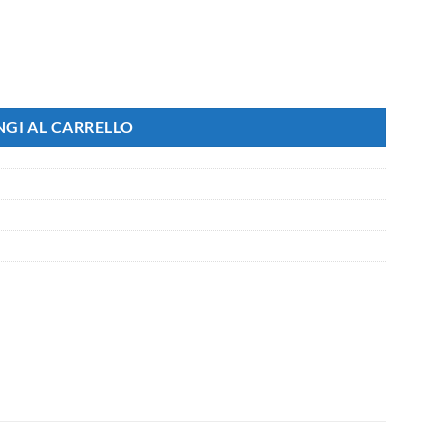
Lumen, Disponibili 3000K 4200K 6500K (Bianco Freddo 6500K) quantit
GI AL CARRELLO