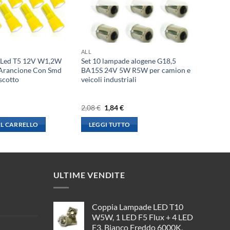
ALL
 Led T5 12V W1,2W
Set 10 lampade alogene G18,5
 Arancione Con Smd
BA15S 24V 5W R5W per camion e
scotto
veicoli industriali
l
Il
Il
2,08
€
1,84
€
rezzo
prezzo
prezzo
le
ttuale
originale
attuale
L CARRELLO
LEGGI TUTTO
:
era:
è:
,73 €.
2,08 €.
1,84 €.
ULTIME VENDITE
Coppia Lampade LED T10
W5W, 1 LED F5 Flux + 4 LED
F3, Bianco Freddo 6000K,