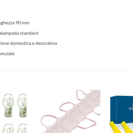
unghezza 90 mm
rtalampada standard
ione domestica e decorativa
denziale