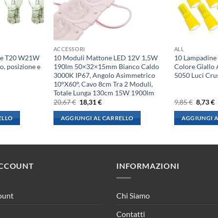
ACCESSORI
ALL
ene T20 W21W
10 Moduli Mattone LED 12V 1,5W
10 Lampadine
o, posizione e
190lm 50×32×15mm Bianco Caldo
Colore Giallo
3000K IP67, Angolo Asimmetrico
5050 Luci Cru
10°X60°, Cavo 8cm Tra 2 Moduli,
Totale Lunga 130cm 15W 1900lm
Il
Il
Il
I
20,67
€
18,31
€
9,85
€
8,73
€
prezzo
prezzo
prezzo
p
originale
attuale
origina
a
ELLO
AGGIUNGI AL CARRELLO
AGGIUNGI A
era:
è:
era:
è
20,67 €.
18,31 €.
9,85 €.
8
ACCOUNT
INFORMAZIONI
ount
Chi Siamo
Contatti