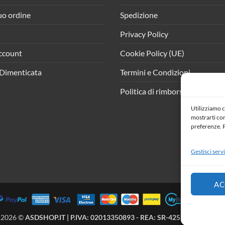
tuo ordine
Spedizione
Privacy Policy
ccount
Cookie Policy (UE)
Dimenticata
Termini e Condizioni
Politica di rimborso e resi
Utilizziamo c
mostrarti cont
preferenze. P
Gestisci servi
AC
 2026 ©
ASDSHOP.IT | P.IVA: 02013350893 - REA: SR-425902 | All Right