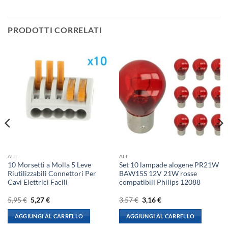
PRODOTTI CORRELATI
ALL
ALL
10 Morsetti a Molla 5 Leve
Set 10 lampade alogene PR21W
Riutilizzabili Connettori Per
BAW15S 12V 21W rosse
Cavi Elettrici Facili
compatibili Philips 12088
Il
Il
Il
Il
5,95
€
5,27
€
3,57
€
3,16
€
prezzo
prezzo
prezzo
prezzo
originale
attuale
originale
attuale
AGGIUNGI AL CARRELLO
AGGIUNGI AL CARRELLO
era:
è:
era:
è:
5,95 €.
5,27 €.
3,57 €.
3,16 €.