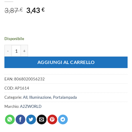
Il
Il
3,87
3,43
€
€
prezzo
prezzo
originale
attuale
era:
è:
3,87 €.
3,43 €.
Disponibile
2 PZ Convertitore Adattatore Portalampada Per Lampada Led Attacc
AGGIUNGI AL CARRELLO
EAN:
8068020056232
COD:
AP1614
Categorie:
All
,
Illuminazione
,
Portalampada
Marchio:
A2ZWORLD