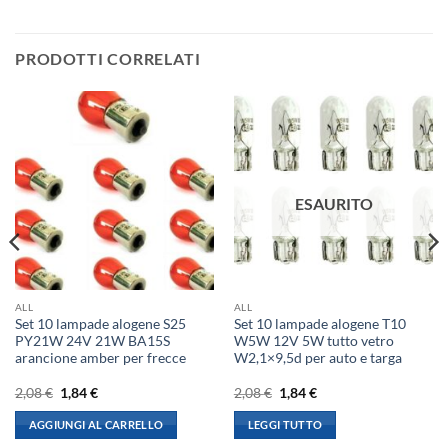
PRODOTTI CORRELATI
ESAURITO
ALL
ALL
Set 10 lampade alogene S25
Set 10 lampade alogene T10
PY21W 24V 21W BA15S
W5W 12V 5W tutto vetro
arancione amber per frecce
W2,1×9,5d per auto e targa
Il
Il
Il
Il
2,08
€
1,84
€
2,08
€
1,84
€
prezzo
prezzo
prezzo
prezzo
originale
attuale
originale
attuale
AGGIUNGI AL CARRELLO
LEGGI TUTTO
era:
è:
era:
è:
2,08 €.
1,84 €.
2,08 €.
1,84 €.