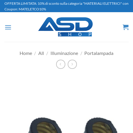
Salta
OFFERTA LIMITATA: 10% di sconto sulla categoria "MATERIALI ELETTRICI" con
Coupon: MATELETCO10%
ai
contenuti
Home
/
All
/
Illuminazione
/
Portalampada