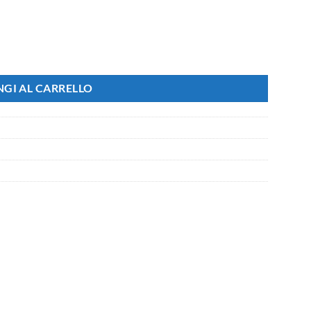
a in Termoplastico Bianco quantità
GI AL CARRELLO