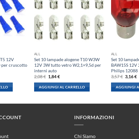
ALL
ALL
 T5 12V
Set 10 lampade alogene T10 W3W
Set 10 lampa
per cruscotto
12V 3W tutto vetro W2,1×9,5d per
BAW15S 12V 2
interni auto
Philips 12088
Il
Il
Il
I
2,08
€
1,84
€
3,57
€
3,16
€
prezzo
prezzo
prezzo
p
originale
attuale
origina
a
ELLO
AGGIUNGI AL CARRELLO
AGGIUNGI A
era:
è:
era:
è
2,08 €.
1,84 €.
3,57 €.
3
ACCOUNT
INFORMAZIONI
ount
Chi Siamo