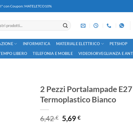
RICI" con Coupon: MATELETCO10%
AZIONE
INFORMATICA
MATERIALE ELETTRICO
PETSHOP
TEMPO LIBERO
TELEFONIA E MOBILE
VIDEOSORVEGLIANZA E AN
2 Pezzi Portalampade E27 
Termoplastico Bianco
Il
Il
6,42
5,69
€
€
prezzo
prezzo
originale
attuale