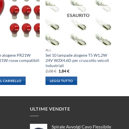
ESAURITO
ALL
de alogene PR21W
Set 10 lampade alogene T5 W1,2W
1W rosse compatibili
24V W2X4.6D per cruscotto veicoli
industriali
l
Il
Il
2,08
€
1,84
€
rezzo
prezzo
prezzo
le
ttuale
originale
attuale
L CARRELLO
LEGGI TUTTO
:
era:
è:
,16 €.
2,08 €.
1,84 €.
ULTIME VENDITE
Spirale Avvolgi Cavo Flessibile