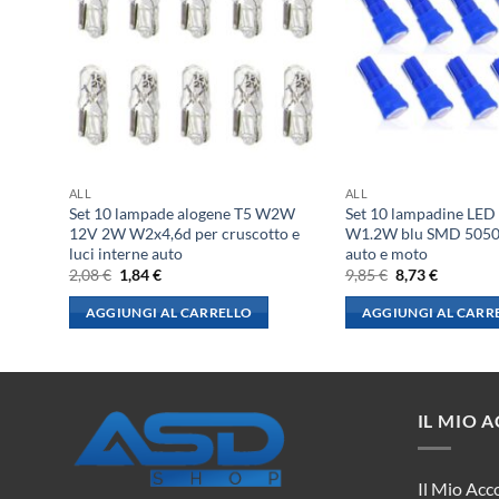
ALL
ALL
5 R10W
Set 10 lampade alogene T5 W2W
Set 10 lampadine LED
e
12V 2W W2x4,6d per cruscotto e
W1.2W blu SMD 5050 
luci interne auto
auto e moto
Il
Il
Il
Il
2,08
€
1,84
€
9,85
€
8,73
€
prezzo
prezzo
prezzo
prezzo
originale
attuale
originale
attuale
AGGIUNGI AL CARRELLO
AGGIUNGI AL CARR
era:
è:
era:
è:
2,08 €.
1,84 €.
9,85 €.
8,73 €.
IL MIO 
Il Mio Acc