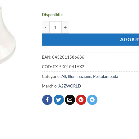
era:
è:
6,42 €.
5,69 €.
Disponibile
2 Pezzi Portalampade E27 da Parete con Base Dritt
AGGIUN
EAN:
8432011586686
COD:
EX-SK01041AX2
Categorie:
All
,
Illuminazione
,
Portalampada
Marchio:
A2ZWORLD