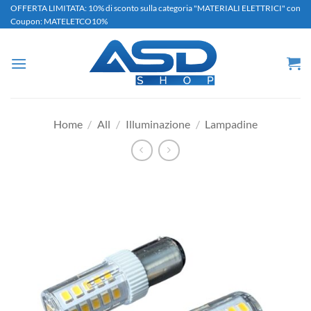
Salta
OFFERTA LIMITATA: 10% di sconto sulla categoria "MATERIALI ELETTRICI" con
Coupon: MATELETCO10%
ai
contenuti
Home
/
All
/
Illuminazione
/
Lampadine