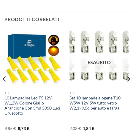
PRODOTTI CORRELATI
ESAURITO
ALL
ALL
10 Lampadine Led T5 12V
Set 10 lampade alogene T10
W1,2W Colore Giallo
W5W 12V 5W tutto vetro
Arancione Con Smd 5050 Luci
W2,1×9,5d per auto e targa
Cruscotto
Il
Il
Il
Il
9,85
€
8,73
€
2,08
€
1,84
€
prezzo
prezzo
prezzo
prezzo