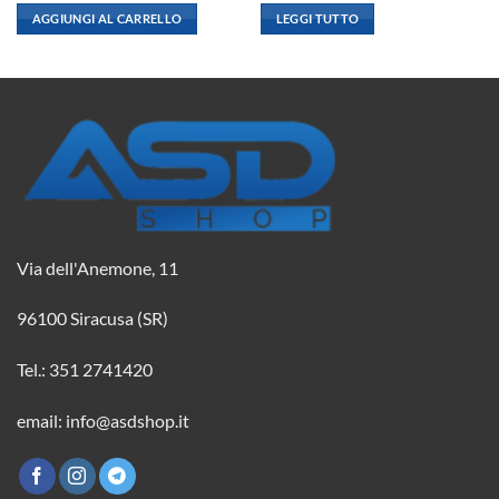
originale
attuale
originale
attuale
AGGIUNGI AL CARRELLO
LEGGI TUTTO
era:
è:
era:
è:
9,85 €.
8,73 €.
2,08 €.
1,84 €.
Via dell'Anemone, 11
96100 Siracusa (SR)
Tel.: 351 2741420
email: info@asdshop.it