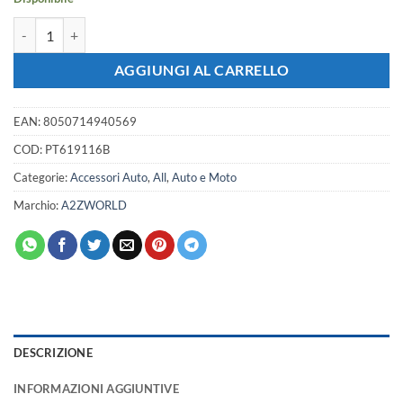
2 Pezzi Cuscini Poggiatesta Auto Ergonomici e Traspiranti Colore Beig
AGGIUNGI AL CARRELLO
EAN:
8050714940569
COD:
PT619116B
Categorie:
Accessori Auto
,
All
,
Auto e Moto
Marchio:
A2ZWORLD
DESCRIZIONE
INFORMAZIONI AGGIUNTIVE