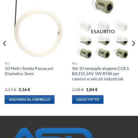
ESAURITO
ALL
ALL
10 Metri Sonda Passacavi
Set 10 lampade alogene G18,5
Diametro 3mm
BA15S 24V 5W R5W per
camion e veicoli industriali
Il
Il
Il
Il
3,57
€
3,16
€
2,08
€
1,84
€
prezzo
prezzo
prezzo
prezzo
originale
attuale
originale
attuale
AGGIUNGI AL CARRELLO
LEGGI TUTTO
era:
è:
era:
è:
3,57 €.
3,16 €.
2,08 €.
1,84 €.