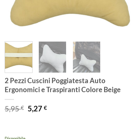
2 Pezzi Cuscini Poggiatesta Auto
Ergonomici e Traspiranti Colore Beige
Il
Il
5,95
5,27
€
€
prezzo
prezzo
originale
attuale
era:
è:
5,95 €.
5,27 €.
Disponibile